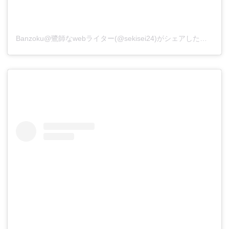
Banzoku@鷺師なwebライター(@sekisei24)がシェアした投稿