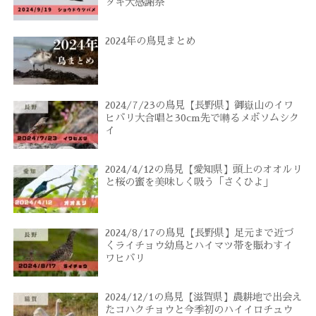
タキ大感謝祭
2024年の鳥見まとめ
2024/7/23の鳥見【長野県】御嶽山のイワ
ヒバリ大合唱と30cm先で囀るメボソムシク
イ
2024/4/12の鳥見【愛知県】頭上のオオルリ
と桜の蜜を美味しく吸う「さくひよ」
2024/8/17の鳥見【長野県】足元まで近づ
くライチョウ幼鳥とハイマツ帯を賑わすイ
ワヒバリ
2024/12/1の鳥見【滋賀県】農耕地で出会え
たコハクチョウと今季初のハイイロチュウ