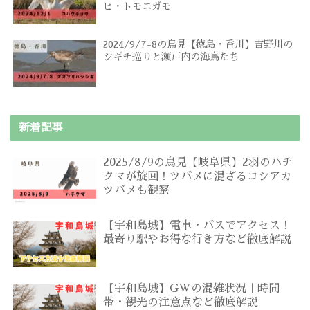
ヒ・トモエガモ
2024/9/7-8の鳥見【徳島・香川】吉野川の
シギチ巡りと瀬戸内の海鳥たち
新着記事
2025/8/9の鳥見【岐阜県】2羽のハチ
クマが旋回！ツバメに混ざるコシアカ
ツバメも観察
【宇和島城】電車・バスでアクセス！
最寄り駅やお得な行き方など徹底解説
【宇和島城】GWの混雑状況｜時間
帯・観光の注意点など徹底解説