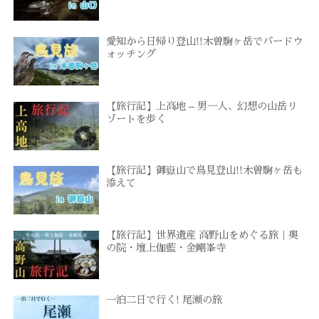
愛知から日帰り登山!!木曽駒ヶ岳でバードウ
ォッチング
【旅行記】上高地 – 男一人、幻想の山岳リ
ゾートを歩く
【旅行記】御嶽山で鳥見登山!!木曽駒ヶ岳も
添えて
【旅行記】世界遺産 高野山をめぐる旅｜奥
の院・壇上伽藍・金剛峯寺
一泊二日で行く! 尾瀬の旅