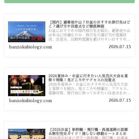
【国内】避暑地や山？お盆のおすすめ旅行先はど
こ？選び方や注意点など徹底解説
お盆におすすめの国内旅行先を紹介。避暑地や山
は本当に快適なのか、旅行先の選び方や混雑状
況、注意点、比較的混雑を避けやすいおすすめス
ポットまで旅行前に役立つ情報を詳しく解説しま
2026.07.15
banzokubiology.com
す。
2026夏休み・お盆に行きたい人気花火大会＆夏
祭り特集！見どころやアクセスの注意点
2026年夏休み・お盆におすすめの人気花火大会
と夏祭りを紹介。見どころや開催日、アクセス、
混雑対策、旅行前に知っておきたい注意点をわか
りやすく解説します。
2026.07.15
banzokubiology.com
【2026お盆】新幹線・飛行機・高速道路の混雑
＆割引完全ガイド！損しない移動ルートまとめ
2026年のお盆に役立つ新幹線・飛行機・高速道