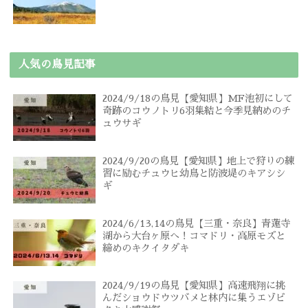
人気の鳥見記事
2024/9/18の鳥見【愛知県】MF池初にして
奇跡のコウノトリ6羽集結と今季見納めのチ
ュウサギ
2024/9/20の鳥見【愛知県】地上で狩りの練
習に励むチュウヒ幼鳥と防波堤のキアシシ
ギ
2024/6/13,14の鳥見【三重・奈良】青蓮寺
湖から大台ヶ原へ！コマドリ・高原モズと
締めのキクイタダキ
2024/9/19の鳥見【愛知県】高速飛翔に挑
んだショウドウツバメと林内に集うエゾビ