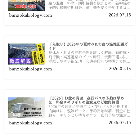
路の混雑・料金・割引情報を総まとめ。新幹線の
予約や最繁忙期料金、飛行機を安く予約するコ
ツ、高速道路の休日割引・深夜割引まで、損しな
2026.07.15
banzokubiology.com
い移動方法を分かりやすく解説します。
【先取り】2026年の夏休み＆お盆の混雑回避ガ
イド
夏休み・お盆の混雑予想を詳しく解説。新幹線・
飛行機・高速道路のピーク時間、渋滞回避方法、
混雑しやすい観光地、交通手段別の特徴まで旅行
者向けに分かりやすく紹介します。
2026.05.13
banzokubiology.com
【2026】お盆の高速・夜行バスの予約は早め
に！料金やギリギリの注意点など徹底解説
2026年のお盆に高速バス・夜行バスを利用する
方向けに、混雑ピーク、予約開始時期、料金の仕
組み、キャンセル待ちのコツ、直前予約の注意点
まで詳しく解説します。
2026.07.15
banzokubiology.com