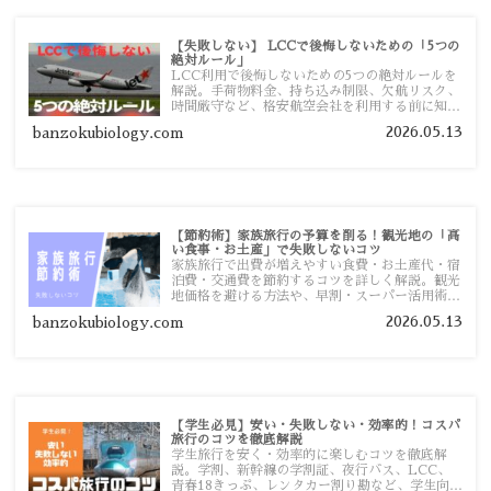
【失敗しない】 LCCで後悔しないための「5つの
絶対ルール」
LCC利用で後悔しないための5つの絶対ルールを
解説。手荷物料金、持ち込み制限、欠航リスク、
時間厳守など、格安航空会社を利用する前に知っ
ておきたい注意点を旅行者向けに詳しく紹介しま
2026.05.13
banzokubiology.com
す。
【節約術】家族旅行の予算を削る！観光地の「高
い食事・お土産」で失敗しないコツ
家族旅行で出費が増えやすい食費・お土産代・宿
泊費・交通費を節約するコツを詳しく解説。観光
地価格を避ける方法や、早割・スーパー活用術、
予算管理のポイントを紹介します。
2026.05.13
banzokubiology.com
【学生必見】安い・失敗しない・効率的！コスパ
旅行のコツを徹底解説
学生旅行を安く・効率的に楽しむコツを徹底解
説。学割、新幹線の学割証、夜行バス、LCC、
青春18きっぷ、レンタカー割り勘など、学生向け