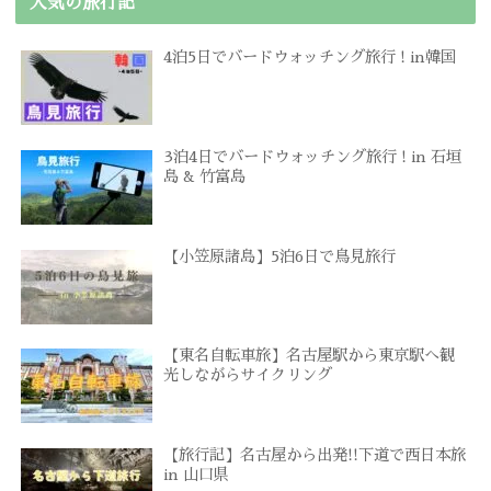
人気の旅行記
4泊5日でバードウォッチング旅行 ! in韓国
3泊4日でバードウォッチング旅行 ! in 石垣
島 & 竹富島
【小笠原諸島】5泊6日で鳥見旅行
【東名自転車旅】名古屋駅から東京駅へ観
光しながらサイクリング
【旅行記】名古屋から出発!!下道で西日本旅
in 山口県