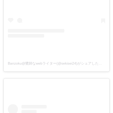
Banzoku@鷺師なwebライター(@sekisei24)がシェアした投稿