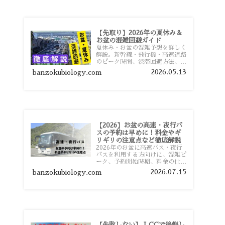
【先取り】2026年の夏休み＆
お盆の混雑回避ガイド
夏休み・お盆の混雑予想を詳しく
解説。新幹線・飛行機・高速道路
のピーク時間、渋滞回避方法、混
雑しやすい観光地、交通手段別の
2026.05.13
banzokubiology.com
特徴まで旅行者向けに分かりやす
く紹介します。
【2026】お盆の高速・夜行バ
スの予約は早めに！料金やギ
リギリの注意点など徹底解説
2026年のお盆に高速バス・夜行
バスを利用する方向けに、混雑ピ
ーク、予約開始時期、料金の仕組
み、キャンセル待ちのコツ、直前
2026.07.15
banzokubiology.com
予約の注意点まで詳しく解説しま
す。
【失敗しない】 LCCで後悔し