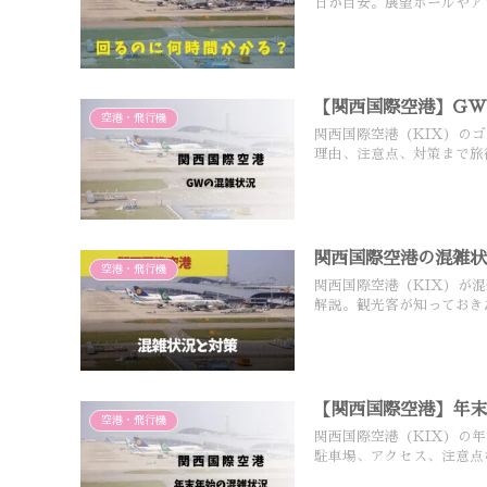
日が目安。展望ホールやア
【関西国際空港】G
空港・飛行機
関西国際空港（KIX）の
理由、注意点、対策まで旅
関西国際空港の混雑
空港・飛行機
関西国際空港（KIX）が
解説。観光客が知っておき
【関西国際空港】年末
空港・飛行機
関西国際空港（KIX）の
駐車場、アクセス、注意点