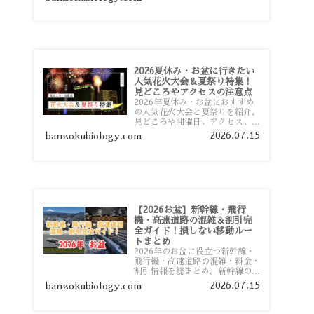
おすすめスポットまで旅行前に役
立つ情報を詳しく解説します。
2026夏休み・お盆に行きたい
人気花火大会＆夏祭り特集！
見どころやアクセスの注意点
2026年夏休み・お盆におすすめ
の人気花火大会と夏祭りを紹介。
見どころや開催日、アクセス、混
雑対策、旅行前に知っておきたい
2026.07.15
banzokubiology.com
注意点をわかりやすく解説しま
す。
【2026お盆】新幹線・飛行
機・高速道路の混雑＆割引完
全ガイド！損しない移動ルー
トまとめ
2026年のお盆に役立つ新幹線・
飛行機・高速道路の混雑・料金・
割引情報を総まとめ。新幹線の予
約や最繁忙期料金、飛行機を安く
2026.07.15
banzokubiology.com
予約するコツ、高速道路の休日割
引・深夜割引まで、損しない移動
方法を分かりやすく解説します。