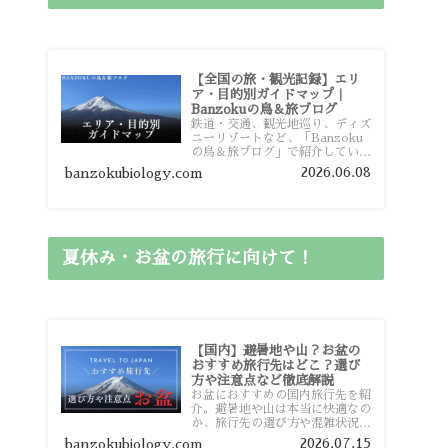
【全国の旅・観光記録】エリ
ア・目的別ガイドマップ｜
Banzokuの鳥＆旅ブログ
鉄道・交通、観光地巡り、ディズ
ニーリゾートなど、「Banzoku
の鳥＆旅ブログ」で紹介している
全国の旅行・観光記録をエリアや
2026.06.08
banzokubiology.com
目的別に整理しました。あなたが
行きたい場所の情報を、このガイ
ドマップからスムーズに見つけて
いただけます。
夏休み・お盆の旅行に向けて！
【国内】避暑地や山？お盆の
おすすめ旅行先はどこ？選び
方や注意点など徹底解説
お盆におすすめの国内旅行先を紹
介。避暑地や山は本当に快適なの
か、旅行先の選び方や混雑状況、
注意点、比較的混雑を避けやすい
2026.07.15
banzokubiology.com