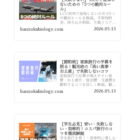
ないための「5つの絶対ルー
ル」
LCC利用で後悔しないための5つ
の絶対ルールを解説。手荷物料
金、持ち込み制限、欠航リスク、
時間厳守など、格安航空会社を利
2026.05.13
banzokubiology.com
用する前に知っておきたい注意点
を旅行者向けに詳しく紹介しま
す。
【節約術】家族旅行の予算を
削る！観光地の「高い食事・
お土産」で失敗しないコツ
家族旅行で出費が増えやすい食
費・お土産代・宿泊費・交通費を
節約するコツを詳しく解説。観光
地価格を避ける方法や、早割・ス
2026.05.13
banzokubiology.com
ーパー活用術、予算管理のポイン
トを紹介します。
【学生必見】安い・失敗しな
い・効率的！コスパ旅行のコ
ツを徹底解説
学生旅行を安く・効率的に楽しむ