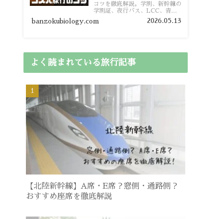
コツを徹底解説。学割、新幹線の
学割証、夜行バス、LCC、青春
18きっぷ、レンタカー割り勘な
2026.05.13
banzokubiology.com
ど、学生向けの節約旅行術を詳し
く紹介します。
よく読まれている旅行記事
【北陸新幹線】A席・E席？窓側・通路側？
おすすめ座席を徹底解説