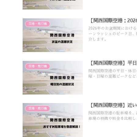
【関西国際空港：20
空港・飛行機
2026年のお盆期間におけ
ーンラッシュのピーク日、
介します。
【関西国際空港】平
空港・飛行機
関西国際空港の平日・休日
曜・日曜の混雑ピークなど
【関西国際空港】近
空港・飛行機
関西国際空港の駐車場を、
車場の特徴や料金を比較し