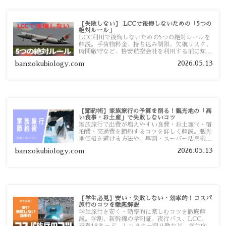
【失敗しない】 LCCで後悔しないための「5つの
絶対ルール」
LCC利用で後悔しないための5つの絶対ルールを
解説。手荷物料金、持ち込み制限、欠航リスク、
時間厳守など、格安航空会社を利用する前に知っ
ておきたい注意点を旅行者向けに詳しく紹介しま
2026.05.13
banzokubiology.com
す。
【節約術】家族旅行の予算を削る！観光地の「高
い食事・お土産」で失敗しないコツ
家族旅行で出費が増えやすい食費・お土産代・宿
泊費・交通費を節約するコツを詳しく解説。観光
地価格を避ける方法や、早割・スーパー活用術、
予算管理のポイントを紹介します。
2026.05.13
banzokubiology.com
【学生必見】安い・失敗しない・効率的！コスパ
旅行のコツを徹底解説
学生旅行を安く・効率的に楽しむコツを徹底解
説。学割、新幹線の学割証、夜行バス、LCC、