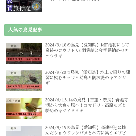
人気の鳥見記事
2024/9/18の鳥見【愛知県】MF池初にして
奇跡のコウノトリ6羽集結と今季見納めのチ
ュウサギ
2024/9/20の鳥見【愛知県】地上で狩りの練
習に励むチュウヒ幼鳥と防波堤のキアシシ
ギ
2024/6/13,14の鳥見【三重・奈良】青蓮寺
湖から大台ヶ原へ！コマドリ・高原モズと
締めのキクイタダキ
2024/9/19の鳥見【愛知県】高速飛翔に挑
んだショウドウツバメと林内に集うエゾビ