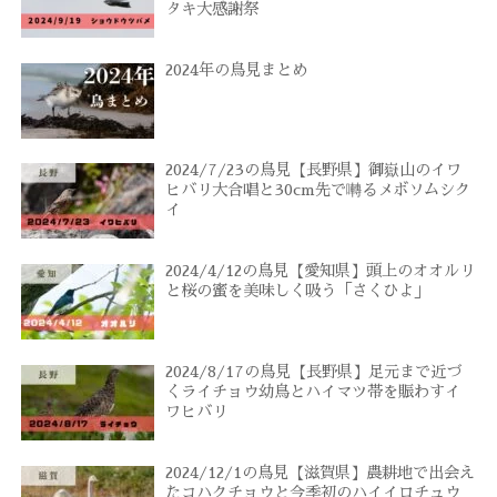
タキ大感謝祭
2024年の鳥見まとめ
2024/7/23の鳥見【長野県】御嶽山のイワ
ヒバリ大合唱と30cm先で囀るメボソムシク
イ
2024/4/12の鳥見【愛知県】頭上のオオルリ
と桜の蜜を美味しく吸う「さくひよ」
2024/8/17の鳥見【長野県】足元まで近づ
くライチョウ幼鳥とハイマツ帯を賑わすイ
ワヒバリ
2024/12/1の鳥見【滋賀県】農耕地で出会え
たコハクチョウと今季初のハイイロチュウ