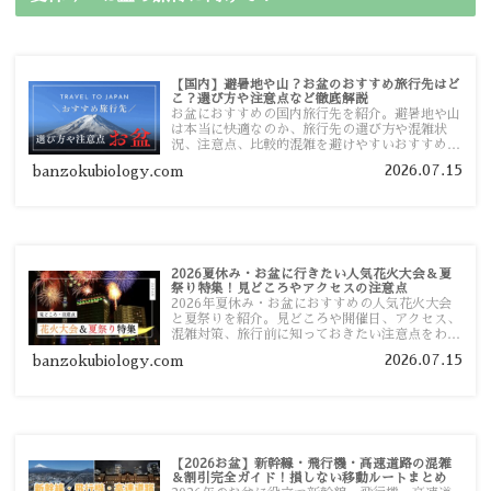
【国内】避暑地や山？お盆のおすすめ旅行先はど
こ？選び方や注意点など徹底解説
お盆におすすめの国内旅行先を紹介。避暑地や山
は本当に快適なのか、旅行先の選び方や混雑状
況、注意点、比較的混雑を避けやすいおすすめス
ポットまで旅行前に役立つ情報を詳しく解説しま
2026.07.15
banzokubiology.com
す。
2026夏休み・お盆に行きたい人気花火大会＆夏
祭り特集！見どころやアクセスの注意点
2026年夏休み・お盆におすすめの人気花火大会
と夏祭りを紹介。見どころや開催日、アクセス、
混雑対策、旅行前に知っておきたい注意点をわか
りやすく解説します。
2026.07.15
banzokubiology.com
【2026お盆】新幹線・飛行機・高速道路の混雑
＆割引完全ガイド！損しない移動ルートまとめ