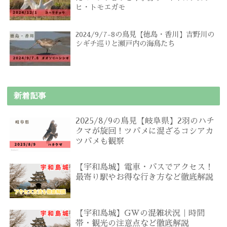
ヒ・トモエガモ
2024/9/7-8の鳥見【徳島・香川】吉野川の
シギチ巡りと瀬戸内の海鳥たち
新着記事
2025/8/9の鳥見【岐阜県】2羽のハチ
クマが旋回！ツバメに混ざるコシアカ
ツバメも観察
【宇和島城】電車・バスでアクセス！
最寄り駅やお得な行き方など徹底解説
【宇和島城】GWの混雑状況｜時間
帯・観光の注意点など徹底解説