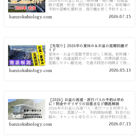
2026年のお盆に役立つ新幹線・飛行機・高速道
路の混雑・料金・割引情報を総まとめ。新幹線の
予約や最繁忙期料金、飛行機を安く予約するコ
ツ、高速道路の休日割引・深夜割引まで、損しな
2026.07.15
banzokubiology.com
い移動方法を分かりやすく解説します。
【先取り】2026年の夏休み＆お盆の混雑回避ガ
イド
夏休み・お盆の混雑予想を詳しく解説。新幹線・
飛行機・高速道路のピーク時間、渋滞回避方法、
混雑しやすい観光地、交通手段別の特徴まで旅行
者向けに分かりやすく紹介します。
2026.05.13
banzokubiology.com
【2026】お盆の高速・夜行バスの予約は早め
に！料金やギリギリの注意点など徹底解説
2026年のお盆に高速バス・夜行バスを利用する
方向けに、混雑ピーク、予約開始時期、料金の仕
組み、キャンセル待ちのコツ、直前予約の注意点
まで詳しく解説します。
2026.07.15
banzokubiology.com