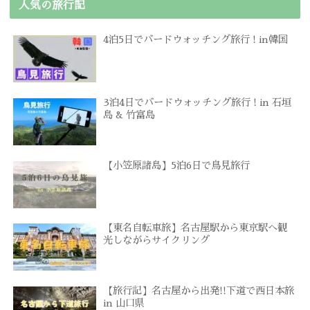
人気の旅行記
4泊5日でバードウォッチング旅行 ! in韓国
3泊4日でバードウォッチング旅行 ! in 石垣
島 & 竹富島
【小笠原諸島】5泊6日で鳥見旅行
【東名自転車旅】名古屋駅から東京駅へ観
光しながらサイクリング
【旅行記】名古屋から出発!!下道で西日本旅
in 山口県