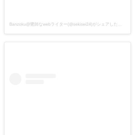
Banzoku@鷺師なwebライター(@sekisei24)がシェアした投稿