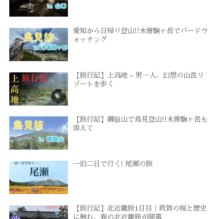
愛知から日帰り登山!!木曽駒ヶ岳でバードウ
ォッチング
【旅行記】上高地 – 男一人、幻想の山岳リ
ゾートを歩く
【旅行記】御嶽山で鳥見登山!!木曽駒ヶ岳も
添えて
一泊二日で行く! 尾瀬の旅
【旅行記】北近畿旅1日目｜敦賀の桜と歴史
に触れ、春の北近畿旅が開幕