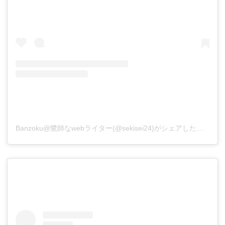
Banzoku@鷺師なwebライター(@sekisei24)がシェアした投稿