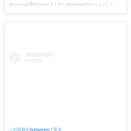
Banzoku@鷺師なwebライター(@sekisei24)がシェアした投稿
この投稿をInstagramで見る