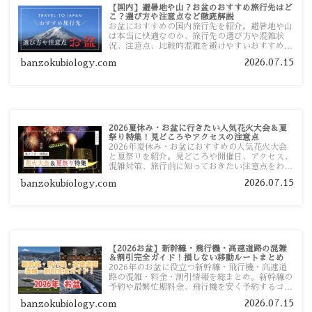
【国内】避暑地や山？お盆のおすすめ旅行先はど
こ？選び方や注意点など徹底解説
お盆におすすめの国内旅行先を紹介。避暑地や山
は本当に快適なのか、旅行先の選び方や混雑状
況、注意点、比較的混雑を避けやすいおすすめス
ポットまで旅行前に役立つ情報を詳しく解説しま
2026.07.15
banzokubiology.com
す。
2026夏休み・お盆に行きたい人気花火大会＆夏
祭り特集！見どころやアクセスの注意点
2026年夏休み・お盆におすすめの人気花火大会
と夏祭りを紹介。見どころや開催日、アクセス、
混雑対策、旅行前に知っておきたい注意点をわか
りやすく解説します。
2026.07.15
banzokubiology.com
【2026お盆】新幹線・飛行機・高速道路の混雑
＆割引完全ガイド！損しない移動ルートまとめ
2026年のお盆に役立つ新幹線・飛行機・高速道
路の混雑・料金・割引情報を総まとめ。新幹線の
予約や最繁忙期料金、飛行機を安く予約するコ
ツ、高速道路の休日割引・深夜割引まで、損しな
2026.07.15
banzokubiology.com
い移動方法を分かりやすく解説します。