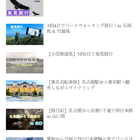
3泊4日でバードウォッチング旅行 ! in 石垣
島 & 竹富島
【小笠原諸島】5泊6日で鳥見旅行
【東名自転車旅】名古屋駅から東京駅へ観
光しながらサイクリング
【旅行記】名古屋から出発!!下道で西日本旅
in 山口県
愛知から日帰り登山!!木曽駒ヶ岳でバードウ