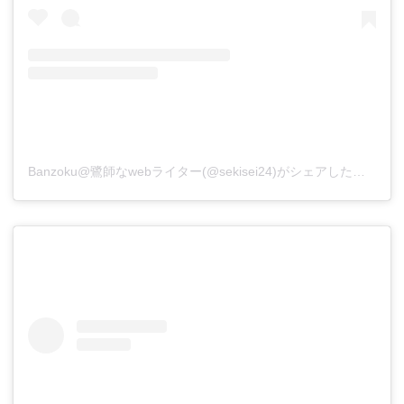
Banzoku@鷺師なwebライター(@sekisei24)がシェアした投稿