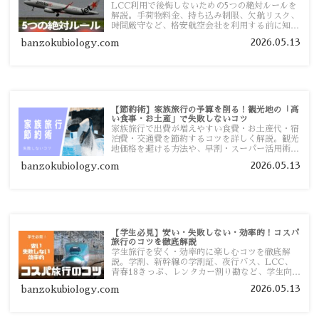
LCC利用で後悔しないための5つの絶対ルールを
解説。手荷物料金、持ち込み制限、欠航リスク、
時間厳守など、格安航空会社を利用する前に知っ
ておきたい注意点を旅行者向けに詳しく紹介しま
2026.05.13
banzokubiology.com
す。
【節約術】家族旅行の予算を削る！観光地の「高
い食事・お土産」で失敗しないコツ
家族旅行で出費が増えやすい食費・お土産代・宿
泊費・交通費を節約するコツを詳しく解説。観光
地価格を避ける方法や、早割・スーパー活用術、
予算管理のポイントを紹介します。
2026.05.13
banzokubiology.com
【学生必見】安い・失敗しない・効率的！コスパ
旅行のコツを徹底解説
学生旅行を安く・効率的に楽しむコツを徹底解
説。学割、新幹線の学割証、夜行バス、LCC、
青春18きっぷ、レンタカー割り勘など、学生向け
の節約旅行術を詳しく紹介します。
2026.05.13
banzokubiology.com