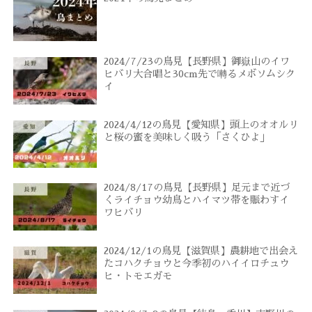
2024/7/23の鳥見【長野県】御嶽山のイワ
ヒバリ大合唱と30cm先で囀るメボソムシク
イ
2024/4/12の鳥見【愛知県】頭上のオオルリ
と桜の蜜を美味しく吸う「さくひよ」
2024/8/17の鳥見【長野県】足元まで近づ
くライチョウ幼鳥とハイマツ帯を賑わすイ
ワヒバリ
2024/12/1の鳥見【滋賀県】農耕地で出会え
たコハクチョウと今季初のハイイロチュウ
ヒ・トモエガモ