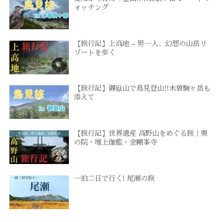
ォッチング
【旅行記】上高地 – 男一人、幻想の山岳リ
ゾートを歩く
【旅行記】御嶽山で鳥見登山!!木曽駒ヶ岳も
添えて
【旅行記】世界遺産 高野山をめぐる旅｜奥
の院・壇上伽藍・金剛峯寺
一泊二日で行く! 尾瀬の旅