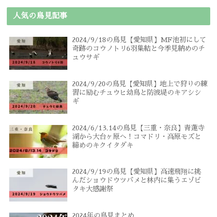
人気の鳥見記事
2024/9/18の鳥見【愛知県】MF池初にして
奇跡のコウノトリ6羽集結と今季見納めのチ
ュウサギ
2024/9/20の鳥見【愛知県】地上で狩りの練
習に励むチュウヒ幼鳥と防波堤のキアシシ
ギ
2024/6/13,14の鳥見【三重・奈良】青蓮寺
湖から大台ヶ原へ！コマドリ・高原モズと
締めのキクイタダキ
2024/9/19の鳥見【愛知県】高速飛翔に挑
んだショウドウツバメと林内に集うエゾビ
タキ大感謝祭
2024年の鳥見まとめ