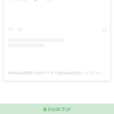
Banzoku@鷺師なwebライター(@sekisei24)がシェアした投稿
PAGE TOP