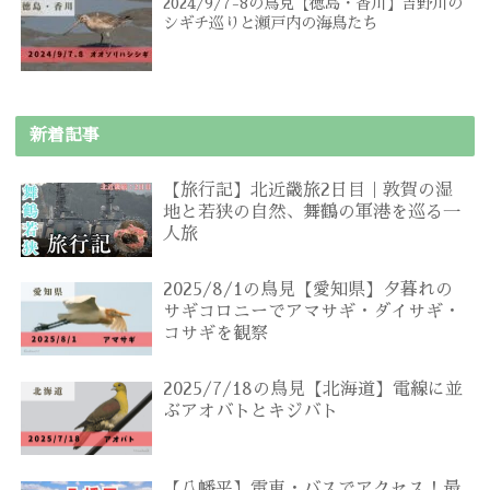
2024/9/7-8の鳥見【徳島・香川】吉野川の
シギチ巡りと瀬戸内の海鳥たち
新着記事
【旅行記】北近畿旅2日目｜敦賀の湿
地と若狭の自然、舞鶴の軍港を巡る一
人旅
2025/8/1の鳥見【愛知県】夕暮れの
サギコロニーでアマサギ・ダイサギ・
コサギを観察
2025/7/18の鳥見【北海道】電線に並
ぶアオバトとキジバト
【八幡平】電車・バスでアクセス！最