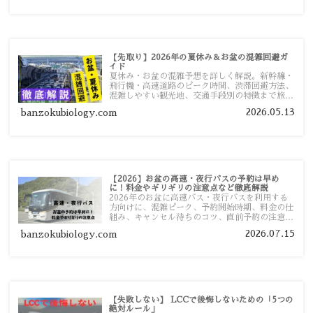
【先取り】2026年の夏休み＆お盆の混雑回避ガ
イド
夏休み・お盆の混雑予想を詳しく解説。新幹線・
飛行機・高速道路のピーク時間、渋滞回避方法、
混雑しやすい観光地、交通手段別の特徴まで旅行
者向けに分かりやすく紹介します。
2026.05.13
banzokubiology.com
【2026】お盆の高速・夜行バスの予約は早め
に！料金やギリギリの注意点など徹底解説
2026年のお盆に高速バス・夜行バスを利用する
方向けに、混雑ピーク、予約開始時期、料金の仕
組み、キャンセル待ちのコツ、直前予約の注意点
まで詳しく解説します。
2026.07.15
banzokubiology.com
【失敗しない】 LCCで後悔しないための「5つの
絶対ルール」