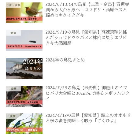
2024/6/13,14の鳥見【三重・奈良】青蓮寺
湖から大台ヶ原へ！コマドリ・高原モズと
締めのキクイタダキ
2024/9/19の鳥見【愛知県】高速飛翔に挑
んだショウドウツバメと林内に集うエゾビ
タキ大感謝祭
2024年の鳥見まとめ
2024/7/23の鳥見【長野県】御嶽山のイワ
ヒバリ大合唱と30cm先で囀るメボソムシク
イ
2024/4/12の鳥見【愛知県】頭上のオオルリ
と桜の蜜を美味しく吸う「さくひよ」