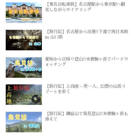
【東名自転車旅】名古屋駅から東京駅へ観
光しながらサイクリング
【旅行記】名古屋から出発!!下道で西日本旅
in 山口県
愛知から日帰り登山!!木曽駒ヶ岳でバードウ
ォッチング
【旅行記】上高地 – 男一人、幻想の山岳リ
ゾートを歩く
【旅行記】御嶽山で鳥見登山!!木曽駒ヶ岳も
添えて