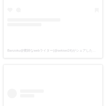
Banzoku@鷺師なwebライター(@sekisei24)がシェアした投稿