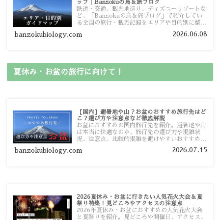
ップ｜Banzokuの鳥＆旅ブログ
鉄道・交通、観光地巡り、ディズニーリゾートな
ど、「Banzokuの鳥＆旅ブログ」で紹介してい
る全国の旅行・観光記録をエリアや目的別に整理
しました。あなたが行きたい場所の情報を、この
2026.06.08
banzokubiology.com
ガイドマップからスムーズに見つけていただけま
す。
夏休み・お盆の旅行に向けて！
【国内】避暑地や山？お盆のおすすめ旅行先はど
こ？選び方や注意点など徹底解説
お盆におすすめの国内旅行先を紹介。避暑地や山
は本当に快適なのか、旅行先の選び方や混雑状
況、注意点、比較的混雑を避けやすいおすすめス
ポットまで旅行前に役立つ情報を詳しく解説しま
2026.07.15
banzokubiology.com
す。
2026夏休み・お盆に行きたい人気花火大会＆夏
祭り特集！見どころやアクセスの注意点
2026年夏休み・お盆におすすめの人気花火大会
と夏祭りを紹介。見どころや開催日、アクセス、