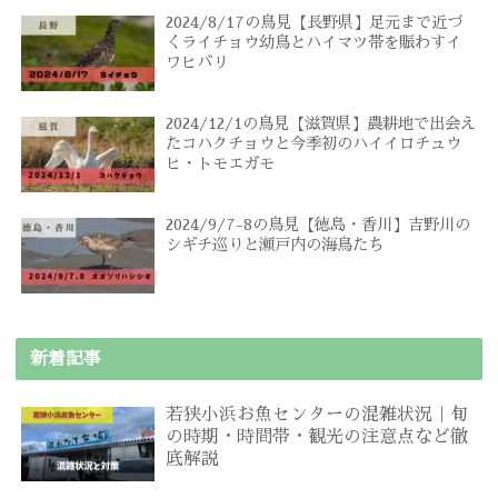
2024/8/17の鳥見【長野県】足元まで近づ
くライチョウ幼鳥とハイマツ帯を賑わすイ
ワヒバリ
2024/12/1の鳥見【滋賀県】農耕地で出会え
たコハクチョウと今季初のハイイロチュウ
ヒ・トモエガモ
2024/9/7-8の鳥見【徳島・香川】吉野川の
シギチ巡りと瀬戸内の海鳥たち
新着記事
若狭小浜お魚センターの混雑状況｜旬
の時期・時間帯・観光の注意点など徹
底解説