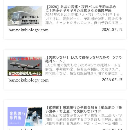
【2026】お盆の高速・夜行バスの予約は早め
に！料金やギリギリの注意点など徹底解説
2026年のお盆に高速バス・夜行バスを利用する
方向けに、混雑ピーク、予約開始時期、料金の仕
組み、キャンセル待ちのコツ、直前予約の注意点
まで詳しく解説します。
2026.07.15
banzokubiology.com
【失敗しない】 LCCで後悔しないための「5つの
絶対ルール」
LCC利用で後悔しないための5つの絶対ルールを
解説。手荷物料金、持ち込み制限、欠航リスク、
時間厳守など、格安航空会社を利用する前に知っ
ておきたい注意点を旅行者向けに詳しく紹介しま
2026.05.13
banzokubiology.com
す。
【節約術】家族旅行の予算を削る！観光地の「高
い食事・お土産」で失敗しないコツ
家族旅行で出費が増えやすい食費・お土産代・宿
泊費・交通費を節約するコツを詳しく解説。観光
地価格を避ける方法や、早割・スーパー活用術、
予算管理のポイントを紹介します。