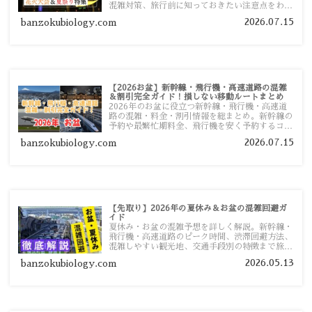
混雑対策、旅行前に知っておきたい注意点をわか
りやすく解説します。
2026.07.15
banzokubiology.com
【2026お盆】新幹線・飛行機・高速道路の混雑
＆割引完全ガイド！損しない移動ルートまとめ
2026年のお盆に役立つ新幹線・飛行機・高速道
路の混雑・料金・割引情報を総まとめ。新幹線の
予約や最繁忙期料金、飛行機を安く予約するコ
ツ、高速道路の休日割引・深夜割引まで、損しな
2026.07.15
banzokubiology.com
い移動方法を分かりやすく解説します。
【先取り】2026年の夏休み＆お盆の混雑回避ガ
イド
夏休み・お盆の混雑予想を詳しく解説。新幹線・
飛行機・高速道路のピーク時間、渋滞回避方法、
混雑しやすい観光地、交通手段別の特徴まで旅行
者向けに分かりやすく紹介します。
2026.05.13
banzokubiology.com