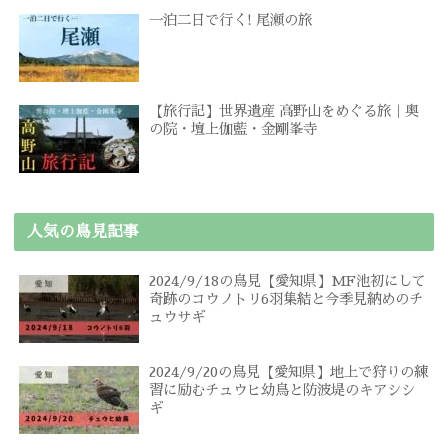
一泊二日で行く! 尾瀬の旅
【旅行記】世界遺産 高野山をめぐる旅｜奥
の院・壇上伽藍・金剛峯寺
人気の鳥見記事
2024/9/18の鳥見【愛知県】MF池初にして
奇跡のコウノトリ6羽集結と今季見納めのチ
ュウサギ
2024/9/20の鳥見【愛知県】地上で狩りの練
習に励むチュウヒ幼鳥と防波堤のキアシシ
ギ