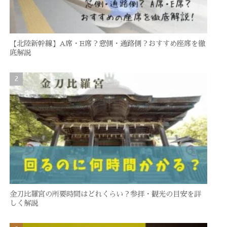
【北陸新幹線】A席・E席？窓側・通路側？おすすめ座席を徹
底解説
金刀比羅宮の所要時間はどれくらい？参拝・観光の目安を詳
しく解説