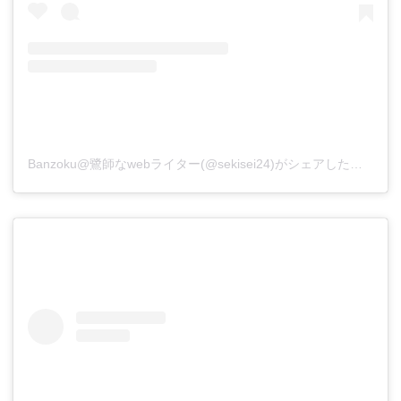
Banzoku@鷺師なwebライター(@sekisei24)がシェアした投稿