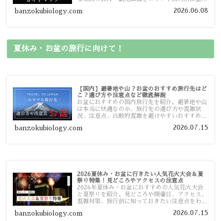
しました。あなたが行きたい場所の情報を、この
2026.06.08
banzokubiology.com
ガイドマップからスムーズに見つけていただけま
す。
夏休み・お盆の旅行に向けて！
【国内】避暑地や山？お盆のおすすめ旅行先はど
こ？選び方や注意点など徹底解説
お盆におすすめの国内旅行先を紹介。避暑地や山
は本当に快適なのか、旅行先の選び方や混雑状
況、注意点、比較的混雑を避けやすいおすすめス
ポットまで旅行前に役立つ情報を詳しく解説しま
2026.07.15
banzokubiology.com
す。
2026夏休み・お盆に行きたい人気花火大会＆夏
祭り特集！見どころやアクセスの注意点
2026年夏休み・お盆におすすめの人気花火大会
と夏祭りを紹介。見どころや開催日、アクセス、
混雑対策、旅行前に知っておきたい注意点をわか
りやすく解説します。
2026.07.15
banzokubiology.com