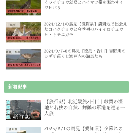
くライチョウ幼鳥とハイマツ帯を賑わすイ
ワヒバリ
2024/12/1の鳥見【滋賀県】農耕地で出会え
たコハクチョウと今季初のハイイロチュウ
ヒ・トモエガモ
2024/9/7-8の鳥見【徳島・香川】吉野川の
シギチ巡りと瀬戸内の海鳥たち
新着記事
【旅行記】北近畿旅2日目｜敦賀の湿
地と若狭の自然、舞鶴の軍港を巡る一
人旅
2025/8/1の鳥見【愛知県】夕暮れの