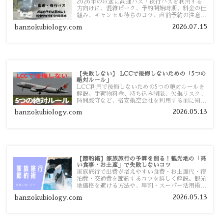
2026年のお盆に高速バス・夜行バスを利用する
方向けに、混雑ピーク、予約開始時期、料金の仕
組み、キャンセル待ちのコツ、直前予約の注意点
まで詳しく解説します。
2026.07.15
banzokubiology.com
【失敗しない】 LCCで後悔しないための「5つの
絶対ルール」
LCC利用で後悔しないための5つの絶対ルールを
解説。手荷物料金、持ち込み制限、欠航リスク、
時間厳守など、格安航空会社を利用する前に知っ
ておきたい注意点を旅行者向けに詳しく紹介しま
2026.05.13
banzokubiology.com
す。
【節約術】家族旅行の予算を削る！観光地の「高
い食事・お土産」で失敗しないコツ
家族旅行で出費が増えやすい食費・お土産代・宿
泊費・交通費を節約するコツを詳しく解説。観光
地価格を避ける方法や、早割・スーパー活用術、
予算管理のポイントを紹介します。
2026.05.13
banzokubiology.com