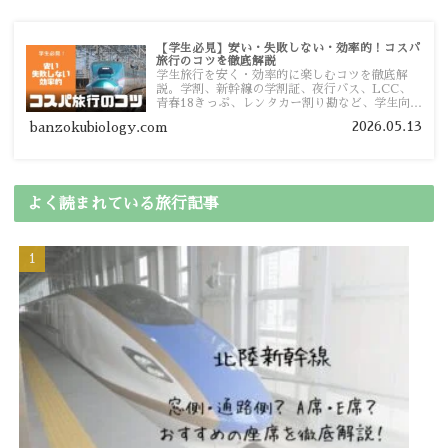
【学生必見】安い・失敗しない・効率的！コスパ
旅行のコツを徹底解説
学生旅行を安く・効率的に楽しむコツを徹底解
説。学割、新幹線の学割証、夜行バス、LCC、
青春18きっぷ、レンタカー割り勘など、学生向け
の節約旅行術を詳しく紹介します。
2026.05.13
banzokubiology.com
よく読まれている旅行記事