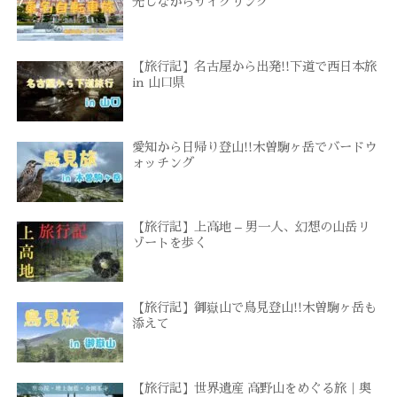
光しながらサイクリング
【旅行記】名古屋から出発!!下道で西日本旅
in 山口県
愛知から日帰り登山!!木曽駒ヶ岳でバードウ
ォッチング
【旅行記】上高地 – 男一人、幻想の山岳リ
ゾートを歩く
【旅行記】御嶽山で鳥見登山!!木曽駒ヶ岳も
添えて
【旅行記】世界遺産 高野山をめぐる旅｜奥