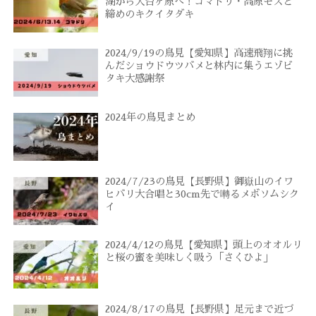
湖から大台ヶ原へ！コマドリ・高原モズと
締めのキクイタダキ
2024/9/19の鳥見【愛知県】高速飛翔に挑
んだショウドウツバメと林内に集うエゾビ
タキ大感謝祭
2024年の鳥見まとめ
2024/7/23の鳥見【長野県】御嶽山のイワ
ヒバリ大合唱と30cm先で囀るメボソムシク
イ
2024/4/12の鳥見【愛知県】頭上のオオルリ
と桜の蜜を美味しく吸う「さくひよ」
2024/8/17の鳥見【長野県】足元まで近づ