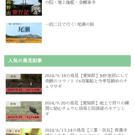
の院・壇上伽藍・金剛峯寺
一泊二日で行く! 尾瀬の旅
人気の鳥見記事
2024/9/18の鳥見【愛知県】MF池初にして
奇跡のコウノトリ6羽集結と今季見納めのチ
ュウサギ
2024/9/20の鳥見【愛知県】地上で狩りの練
習に励むチュウヒ幼鳥と防波堤のキアシシ
ギ
2024/6/13,14の鳥見【三重・奈良】青蓮寺