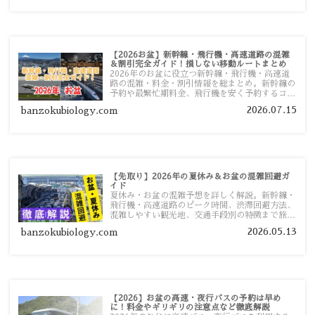
【2026お盆】新幹線・飛行機・高速道路の混雑
＆割引完全ガイド！損しない移動ルートまとめ
2026年のお盆に役立つ新幹線・飛行機・高速道
路の混雑・料金・割引情報を総まとめ。新幹線の
予約や最繁忙期料金、飛行機を安く予約するコ
ツ、高速道路の休日割引・深夜割引まで、損しな
2026.07.15
banzokubiology.com
い移動方法を分かりやすく解説します。
【先取り】2026年の夏休み＆お盆の混雑回避ガ
イド
夏休み・お盆の混雑予想を詳しく解説。新幹線・
飛行機・高速道路のピーク時間、渋滞回避方法、
混雑しやすい観光地、交通手段別の特徴まで旅行
者向けに分かりやすく紹介します。
2026.05.13
banzokubiology.com
【2026】お盆の高速・夜行バスの予約は早め
に！料金やギリギリの注意点など徹底解説