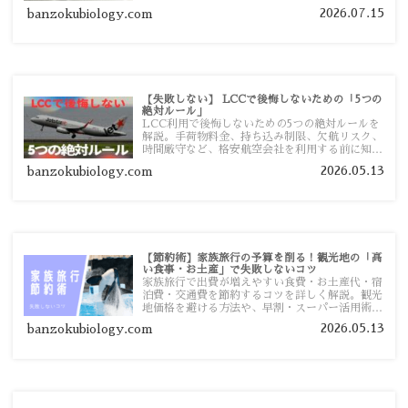
まで詳しく解説します。
2026.07.15
banzokubiology.com
【失敗しない】 LCCで後悔しないための「5つの
絶対ルール」
LCC利用で後悔しないための5つの絶対ルールを
解説。手荷物料金、持ち込み制限、欠航リスク、
時間厳守など、格安航空会社を利用する前に知っ
ておきたい注意点を旅行者向けに詳しく紹介しま
2026.05.13
banzokubiology.com
す。
【節約術】家族旅行の予算を削る！観光地の「高
い食事・お土産」で失敗しないコツ
家族旅行で出費が増えやすい食費・お土産代・宿
泊費・交通費を節約するコツを詳しく解説。観光
地価格を避ける方法や、早割・スーパー活用術、
予算管理のポイントを紹介します。
2026.05.13
banzokubiology.com