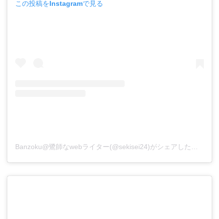
この投稿をInstagramで見る
Banzoku@鷺師なwebライター(@sekisei24)がシェアした投稿