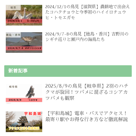
2024/12/1の鳥見【滋賀県】農耕地で出会え
たコハクチョウと今季初のハイイロチュウ
ヒ・トモエガモ
2024/9/7-8の鳥見【徳島・香川】吉野川の
シギチ巡りと瀬戸内の海鳥たち
新着記事
2025/8/9の鳥見【岐阜県】2羽のハチ
クマが旋回！ツバメに混ざるコシアカ
ツバメも観察
【宇和島城】電車・バスでアクセス！
最寄り駅やお得な行き方など徹底解説