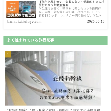
【学生必見】安い・失敗しない・効率的！コスパ
旅行のコツを徹底解説
学生旅行を安く・効率的に楽しむコツを徹底解
説。学割、新幹線の学割証、夜行バス、LCC、
青春18きっぷ、レンタカー割り勘など、学生向け
の節約旅行術を詳しく紹介します。
2026.05.13
banzokubiology.com
よく読まれている旅行記事
【北陸新幹線】A席・E席？窓側・通路側？おすすめ座席を徹