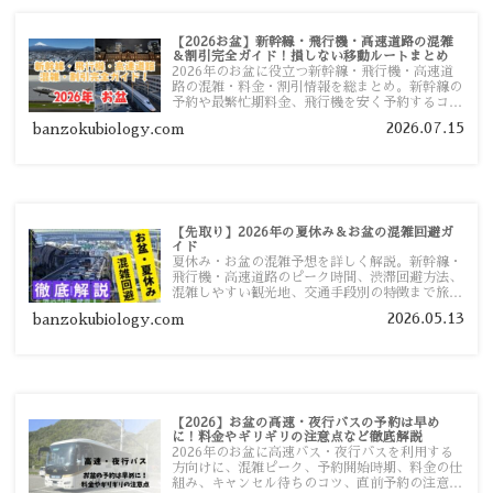
【2026お盆】新幹線・飛行機・高速道路の混雑
＆割引完全ガイド！損しない移動ルートまとめ
2026年のお盆に役立つ新幹線・飛行機・高速道
路の混雑・料金・割引情報を総まとめ。新幹線の
予約や最繁忙期料金、飛行機を安く予約するコ
ツ、高速道路の休日割引・深夜割引まで、損しな
2026.07.15
banzokubiology.com
い移動方法を分かりやすく解説します。
【先取り】2026年の夏休み＆お盆の混雑回避ガ
イド
夏休み・お盆の混雑予想を詳しく解説。新幹線・
飛行機・高速道路のピーク時間、渋滞回避方法、
混雑しやすい観光地、交通手段別の特徴まで旅行
者向けに分かりやすく紹介します。
2026.05.13
banzokubiology.com
【2026】お盆の高速・夜行バスの予約は早め
に！料金やギリギリの注意点など徹底解説
2026年のお盆に高速バス・夜行バスを利用する
方向けに、混雑ピーク、予約開始時期、料金の仕
組み、キャンセル待ちのコツ、直前予約の注意点