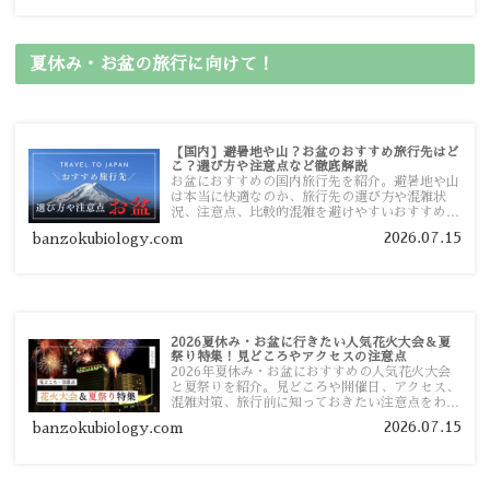
夏休み・お盆の旅行に向けて！
【国内】避暑地や山？お盆のおすすめ旅行先はど
こ？選び方や注意点など徹底解説
お盆におすすめの国内旅行先を紹介。避暑地や山
は本当に快適なのか、旅行先の選び方や混雑状
況、注意点、比較的混雑を避けやすいおすすめス
ポットまで旅行前に役立つ情報を詳しく解説しま
2026.07.15
banzokubiology.com
す。
2026夏休み・お盆に行きたい人気花火大会＆夏
祭り特集！見どころやアクセスの注意点
2026年夏休み・お盆におすすめの人気花火大会
と夏祭りを紹介。見どころや開催日、アクセス、
混雑対策、旅行前に知っておきたい注意点をわか
りやすく解説します。
2026.07.15
banzokubiology.com