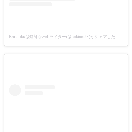
Banzoku@鷺師なwebライター(@sekisei24)がシェアした投稿