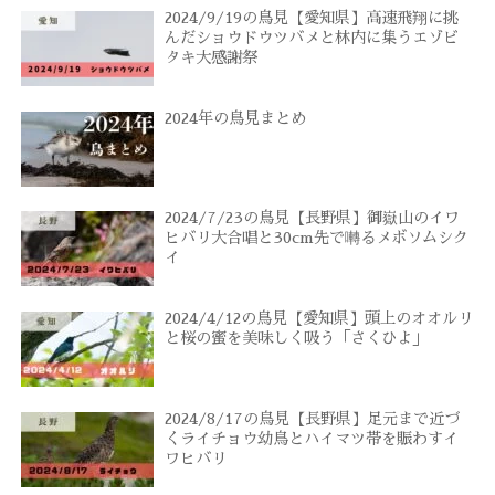
2024/9/19の鳥見【愛知県】高速飛翔に挑
んだショウドウツバメと林内に集うエゾビ
タキ大感謝祭
2024年の鳥見まとめ
2024/7/23の鳥見【長野県】御嶽山のイワ
ヒバリ大合唱と30cm先で囀るメボソムシク
イ
2024/4/12の鳥見【愛知県】頭上のオオルリ
と桜の蜜を美味しく吸う「さくひよ」
2024/8/17の鳥見【長野県】足元まで近づ
くライチョウ幼鳥とハイマツ帯を賑わすイ
ワヒバリ