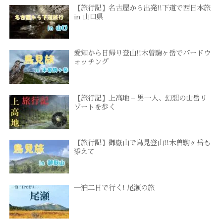
【旅行記】名古屋から出発!!下道で西日本旅
in 山口県
愛知から日帰り登山!!木曽駒ヶ岳でバードウ
ォッチング
【旅行記】上高地 – 男一人、幻想の山岳リ
ゾートを歩く
【旅行記】御嶽山で鳥見登山!!木曽駒ヶ岳も
添えて
一泊二日で行く! 尾瀬の旅