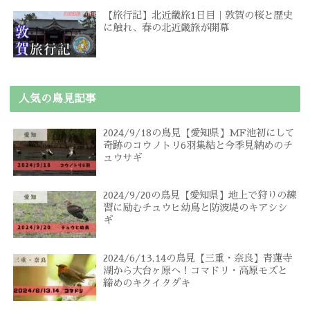
【旅行記】北近畿旅1日目｜敦賀の桜と歴史
に触れ、春の北近畿旅が開幕
人気の鳥見記事
2024/9/18の鳥見【愛知県】MF池初にして
奇跡のコウノトリ6羽集結と今季見納めのチ
ュウサギ
2024/9/20の鳥見【愛知県】地上で狩りの練
習に励むチュウヒ幼鳥と防波堤のキアシシ
ギ
2024/6/13,14の鳥見【三重・奈良】青蓮寺
湖から大台ヶ原へ！コマドリ・高原モズと
締めのキクイタダキ