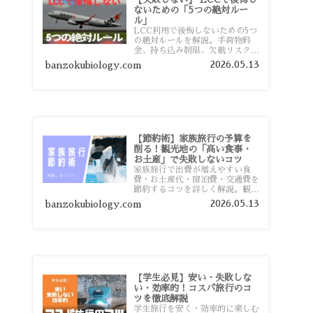
ないための「5つの絶対ルー
ル」
LCC利用で後悔しないための5つ
の絶対ルールを解説。手荷物料
金、持ち込み制限、欠航リスク、
時間厳守など、格安航空会社を利
2026.05.13
banzokubiology.com
用する前に知っておきたい注意点
を旅行者向けに詳しく紹介しま
す。
【節約術】家族旅行の予算を
削る！観光地の「高い食事・
お土産」で失敗しないコツ
家族旅行で出費が増えやすい食
費・お土産代・宿泊費・交通費を
節約するコツを詳しく解説。観光
地価格を避ける方法や、早割・ス
2026.05.13
banzokubiology.com
ーパー活用術、予算管理のポイン
トを紹介します。
【学生必見】安い・失敗しな
い・効率的！コスパ旅行のコ
ツを徹底解説
学生旅行を安く・効率的に楽しむ