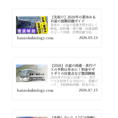
【先取り】2026年の夏休み＆
お盆の混雑回避ガイド
夏休み・お盆の混雑予想を詳しく
解説。新幹線・飛行機・高速道路
のピーク時間、渋滞回避方法、混
雑しやすい観光地、交通手段別の
2026.05.13
banzokubiology.com
特徴まで旅行者向けに分かりやす
く紹介します。
【2026】お盆の高速・夜行バ
スの予約は早めに！料金やギ
リギリの注意点など徹底解説
2026年のお盆に高速バス・夜行
バスを利用する方向けに、混雑ピ
ーク、予約開始時期、料金の仕組
み、キャンセル待ちのコツ、直前
2026.07.15
banzokubiology.com
予約の注意点まで詳しく解説しま
す。
【失敗しない】 LCCで後悔し