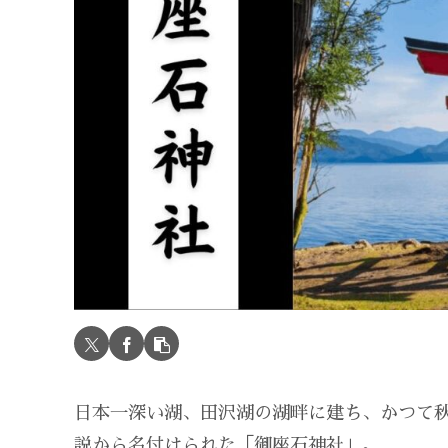
日本一深い湖、田沢湖の湖畔に建ち、かつて
説から名付けられた「御座石神社」。