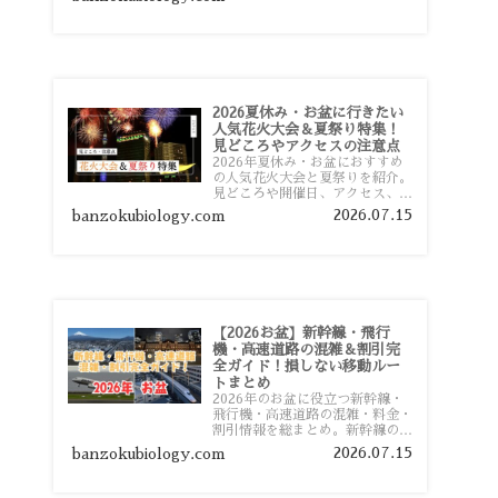
おすすめスポットまで旅行前に役
立つ情報を詳しく解説します。
2026夏休み・お盆に行きたい
人気花火大会＆夏祭り特集！
見どころやアクセスの注意点
2026年夏休み・お盆におすすめ
の人気花火大会と夏祭りを紹介。
見どころや開催日、アクセス、混
雑対策、旅行前に知っておきたい
2026.07.15
banzokubiology.com
注意点をわかりやすく解説しま
す。
【2026お盆】新幹線・飛行
機・高速道路の混雑＆割引完
全ガイド！損しない移動ルー
トまとめ
2026年のお盆に役立つ新幹線・
飛行機・高速道路の混雑・料金・
割引情報を総まとめ。新幹線の予
約や最繁忙期料金、飛行機を安く
2026.07.15
banzokubiology.com
予約するコツ、高速道路の休日割
引・深夜割引まで、損しない移動
方法を分かりやすく解説します。