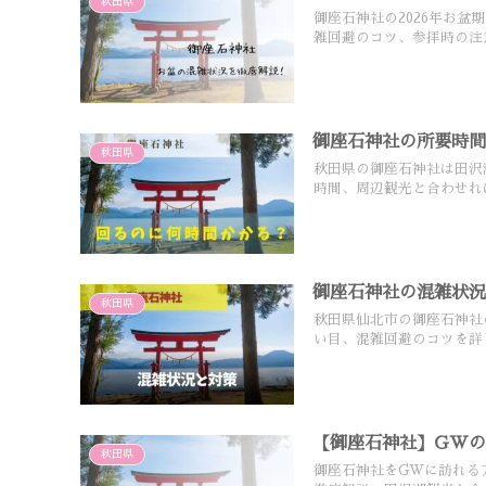
秋田県
御座石神社の2026年お
雑回避のコツ、参拝時の注
御座石神社の所要時
秋田県
秋田県の御座石神社は田沢
時間、周辺観光と合わせれ
御座石神社の混雑状
秋田県
秋田県仙北市の御座石神社
い目、混雑回避のコツを詳
【御座石神社】GW
秋田県
御座石神社をGWに訪れる