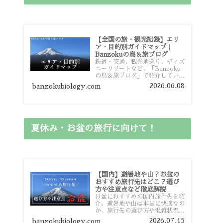
【全国の旅・観光記録】エリ
ア・目的別ガイドマップ｜
Banzokuの鳥＆旅ブログ
鉄道・交通、観光地巡り、ディズ
ニーリゾートなど、「Banzoku
の鳥＆旅ブログ」で紹介している
全国の旅行・観光記録をエリアや
2026.06.08
banzokubiology.com
目的別に整理しました。あなたが
行きたい場所の情報を、このガイ
ドマップからスムーズに見つけて
いただけます。
夏休み・お盆の旅行に向けて！
【国内】避暑地や山？お盆の
おすすめ旅行先はどこ？選び
方や注意点など徹底解説
お盆におすすめの国内旅行先を紹
介。避暑地や山は本当に快適なの
か、旅行先の選び方や混雑状況、
注意点、比較的混雑を避けやすい
2026.07.15
banzokubiology.com