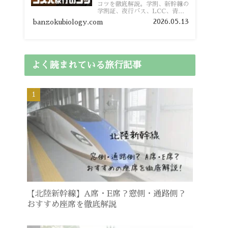
コツを徹底解説。学割、新幹線の
学割証、夜行バス、LCC、青春
18きっぷ、レンタカー割り勘な
2026.05.13
banzokubiology.com
ど、学生向けの節約旅行術を詳し
く紹介します。
よく読まれている旅行記事
【北陸新幹線】A席・E席？窓側・通路側？
おすすめ座席を徹底解説