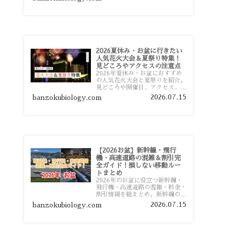
おすすめスポットまで旅行前に役
立つ情報を詳しく解説します。
2026夏休み・お盆に行きたい
人気花火大会＆夏祭り特集！
見どころやアクセスの注意点
2026年夏休み・お盆におすすめ
の人気花火大会と夏祭りを紹介。
見どころや開催日、アクセス、混
雑対策、旅行前に知っておきたい
2026.07.15
banzokubiology.com
注意点をわかりやすく解説しま
す。
【2026お盆】新幹線・飛行
機・高速道路の混雑＆割引完
全ガイド！損しない移動ルー
トまとめ
2026年のお盆に役立つ新幹線・
飛行機・高速道路の混雑・料金・
割引情報を総まとめ。新幹線の予
約や最繁忙期料金、飛行機を安く
2026.07.15
banzokubiology.com
予約するコツ、高速道路の休日割
引・深夜割引まで、損しない移動
方法を分かりやすく解説します。