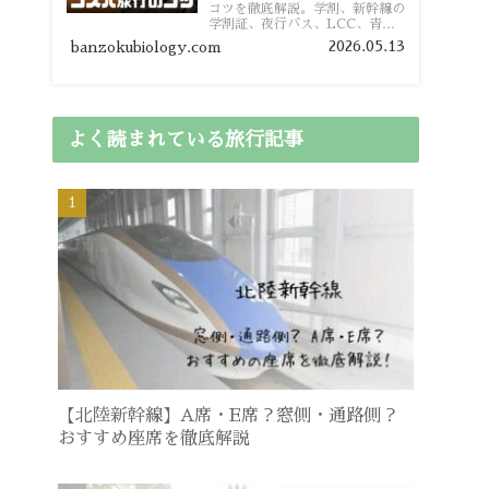
コツを徹底解説。学割、新幹線の
学割証、夜行バス、LCC、青春
18きっぷ、レンタカー割り勘な
2026.05.13
banzokubiology.com
ど、学生向けの節約旅行術を詳し
く紹介します。
よく読まれている旅行記事
【北陸新幹線】A席・E席？窓側・通路側？
おすすめ座席を徹底解説