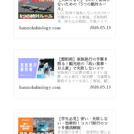
ないための「5つの絶対ルー
ル」
LCC利用で後悔しないための5つ
の絶対ルールを解説。手荷物料
金、持ち込み制限、欠航リスク、
時間厳守など、格安航空会社を利
2026.05.13
banzokubiology.com
用する前に知っておきたい注意点
を旅行者向けに詳しく紹介しま
す。
【節約術】家族旅行の予算を
削る！観光地の「高い食事・
お土産」で失敗しないコツ
家族旅行で出費が増えやすい食
費・お土産代・宿泊費・交通費を
節約するコツを詳しく解説。観光
地価格を避ける方法や、早割・ス
2026.05.13
banzokubiology.com
ーパー活用術、予算管理のポイン
トを紹介します。
【学生必見】安い・失敗しな
い・効率的！コスパ旅行のコ
ツを徹底解説
学生旅行を安く・効率的に楽しむ