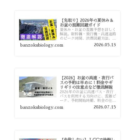
【先取り】2026年の夏休み＆
お盆の混雑回避ガイド
夏休み・お盆の混雑予想を詳しく
解説。新幹線・飛行機・高速道路
のピーク時間、渋滞回避方法、混
雑しやすい観光地、交通手段別の
2026.05.13
banzokubiology.com
特徴まで旅行者向けに分かりやす
く紹介します。
【2026】お盆の高速・夜行バ
スの予約は早めに！料金やギ
リギリの注意点など徹底解説
2026年のお盆に高速バス・夜行
バスを利用する方向けに、混雑ピ
ーク、予約開始時期、料金の仕組
み、キャンセル待ちのコツ、直前
2026.07.15
banzokubiology.com
予約の注意点まで詳しく解説しま
す。
【失敗しない】 LCCで後悔し