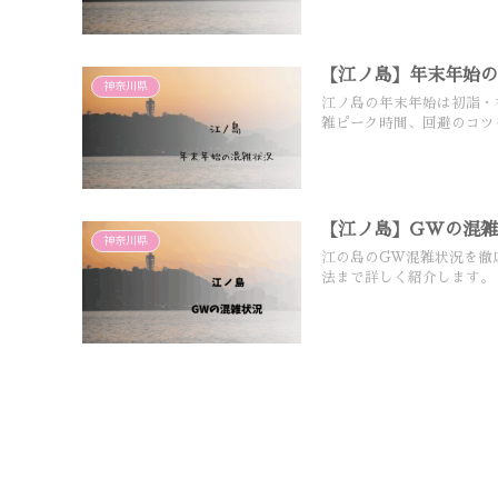
【江ノ島】年末年始
神奈川県
江ノ島の年末年始は初詣・
雑ピーク時間、回避のコツ
【江ノ島】GWの混
神奈川県
江の島のGW混雑状況を徹
法まで詳しく紹介します。