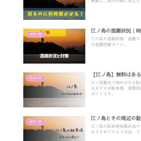
網羅し、旅行計画に役立ち
江ノ島の混雑状況｜
神奈川県
江の島の混雑時期・混雑す
の混雑回避ガイド。
【江ノ島】無料はあ
神奈川県
江ノ島観光で悩みがちな駐
るおすすめ駐車場、混雑回
ガイドです。
江ノ島とその周辺の
神奈川県
江ノ島の駐車場混雑状況や
おすすめアクセス方法、リ