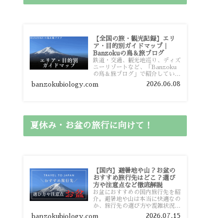
【全国の旅・観光記録】エリ
ア・目的別ガイドマップ｜
Banzokuの鳥＆旅ブログ
鉄道・交通、観光地巡り、ディズ
ニーリゾートなど、「Banzoku
の鳥＆旅ブログ」で紹介している
全国の旅行・観光記録をエリアや
2026.06.08
banzokubiology.com
目的別に整理しました。あなたが
行きたい場所の情報を、このガイ
ドマップからスムーズに見つけて
いただけます。
夏休み・お盆の旅行に向けて！
【国内】避暑地や山？お盆の
おすすめ旅行先はどこ？選び
方や注意点など徹底解説
お盆におすすめの国内旅行先を紹
介。避暑地や山は本当に快適なの
か、旅行先の選び方や混雑状況、
注意点、比較的混雑を避けやすい
2026.07.15
banzokubiology.com