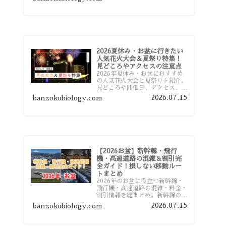
おすすめスポットまで旅行前に役
立つ情報を詳しく解説します。
2026夏休み・お盆に行きたい
人気花火大会＆夏祭り特集！
見どころやアクセスの注意点
2026年夏休み・お盆におすすめ
の人気花火大会と夏祭りを紹介。
見どころや開催日、アクセス、混
雑対策、旅行前に知っておきたい
2026.07.15
banzokubiology.com
注意点をわかりやすく解説しま
す。
【2026お盆】新幹線・飛行
機・高速道路の混雑＆割引完
全ガイド！損しない移動ルー
トまとめ
2026年のお盆に役立つ新幹線・
飛行機・高速道路の混雑・料金・
割引情報を総まとめ。新幹線の予
約や最繁忙期料金、飛行機を安く
2026.07.15
banzokubiology.com
予約するコツ、高速道路の休日割
引・深夜割引まで、損しない移動
方法を分かりやすく解説します。