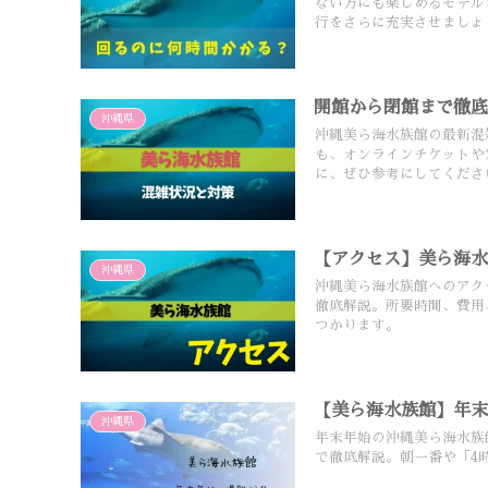
ない方にも楽しめるモデル
行をさらに充実させましょ
開館から閉館まで徹
沖縄県
沖縄美ら海水族館の最新混
も、オンラインチケットや
に、ぜひ参考にしてくださ
【アクセス】美ら海
沖縄県
沖縄美ら海水族館へのアク
徹底解説。所要時間、費用
つかります。
【美ら海水族館】年
沖縄県
年末年始の沖縄美ら海水族
で徹底解説。朝一番や「4