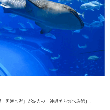
槽「黒潮の海」が魅力の「沖縄美ら海水族館」。