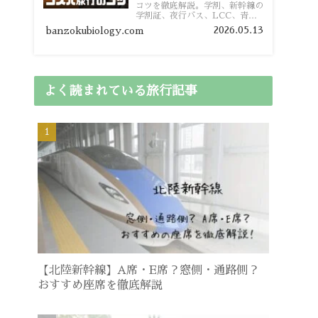
コツを徹底解説。学割、新幹線の
学割証、夜行バス、LCC、青春
18きっぷ、レンタカー割り勘な
2026.05.13
banzokubiology.com
ど、学生向けの節約旅行術を詳し
く紹介します。
よく読まれている旅行記事
【北陸新幹線】A席・E席？窓側・通路側？
おすすめ座席を徹底解説