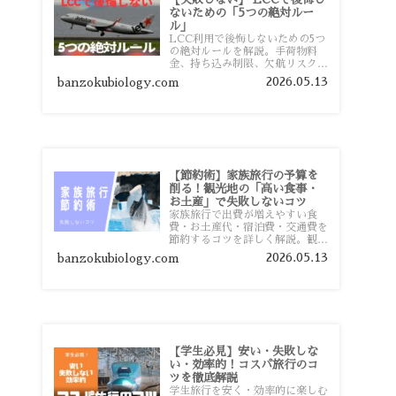
ないための「5つの絶対ルー
ル」
LCC利用で後悔しないための5つ
の絶対ルールを解説。手荷物料
金、持ち込み制限、欠航リスク、
時間厳守など、格安航空会社を利
2026.05.13
banzokubiology.com
用する前に知っておきたい注意点
を旅行者向けに詳しく紹介しま
す。
【節約術】家族旅行の予算を
削る！観光地の「高い食事・
お土産」で失敗しないコツ
家族旅行で出費が増えやすい食
費・お土産代・宿泊費・交通費を
節約するコツを詳しく解説。観光
地価格を避ける方法や、早割・ス
2026.05.13
banzokubiology.com
ーパー活用術、予算管理のポイン
トを紹介します。
【学生必見】安い・失敗しな
い・効率的！コスパ旅行のコ
ツを徹底解説
学生旅行を安く・効率的に楽しむ