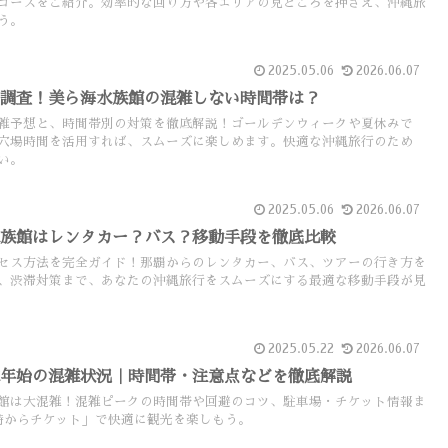
コースをご紹介。効率的な回り方や各エリアの見どころを押さえ、沖縄旅
う。
2025.05.06
2026.06.07
底調査！美ら海水族館の混雑しない時間帯は？
雑予想と、時間帯別の対策を徹底解説！ゴールデンウィークや夏休みで
穴場時間を活用すれば、スムーズに楽しめます。快適な沖縄旅行のため
い。
2025.05.06
2026.06.07
水族館はレンタカー？バス？移動手段を徹底比較
セス方法を完全ガイド！那覇からのレンタカー、バス、ツアーの行き方を
、渋滞対策まで、あなたの沖縄旅行をスムーズにする最適な移動手段が見
2025.05.22
2026.06.07
末年始の混雑状況｜時間帯・注意点などを徹底解説
館は大混雑！混雑ピークの時間帯や回避のコツ、駐車場・チケット情報ま
時からチケット」で快適に観光を楽しもう。