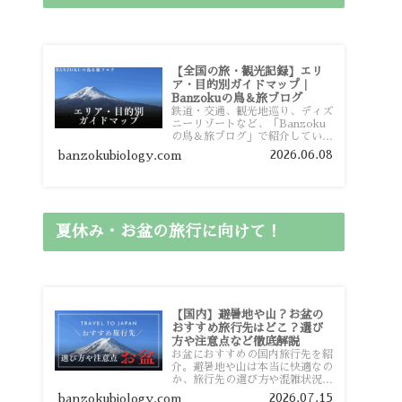
【全国の旅・観光記録】エリ
ア・目的別ガイドマップ｜
Banzokuの鳥＆旅ブログ
鉄道・交通、観光地巡り、ディズ
ニーリゾートなど、「Banzoku
の鳥＆旅ブログ」で紹介している
全国の旅行・観光記録をエリアや
2026.06.08
banzokubiology.com
目的別に整理しました。あなたが
行きたい場所の情報を、このガイ
ドマップからスムーズに見つけて
いただけます。
夏休み・お盆の旅行に向けて！
【国内】避暑地や山？お盆の
おすすめ旅行先はどこ？選び
方や注意点など徹底解説
お盆におすすめの国内旅行先を紹
介。避暑地や山は本当に快適なの
か、旅行先の選び方や混雑状況、
注意点、比較的混雑を避けやすい
2026.07.15
banzokubiology.com