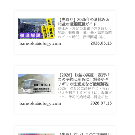
【先取り】2026年の夏休み＆
お盆の混雑回避ガイド
夏休み・お盆の混雑予想を詳しく
解説。新幹線・飛行機・高速道路
のピーク時間、渋滞回避方法、混
雑しやすい観光地、交通手段別の
2026.05.13
banzokubiology.com
特徴まで旅行者向けに分かりやす
く紹介します。
【2026】お盆の高速・夜行バ
スの予約は早めに！料金やギ
リギリの注意点など徹底解説
2026年のお盆に高速バス・夜行
バスを利用する方向けに、混雑ピ
ーク、予約開始時期、料金の仕組
み、キャンセル待ちのコツ、直前
2026.07.15
banzokubiology.com
予約の注意点まで詳しく解説しま
す。
【失敗しない】 LCCで後悔し