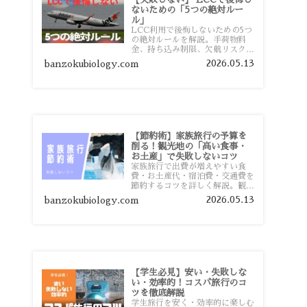
ないための「5つの絶対ルー
ル」
LCC利用で後悔しないための5つ
の絶対ルールを解説。手荷物料
金、持ち込み制限、欠航リスク、
時間厳守など、格安航空会社を利
2026.05.13
banzokubiology.com
用する前に知っておきたい注意点
を旅行者向けに詳しく紹介しま
す。
【節約術】家族旅行の予算を
削る！観光地の「高い食事・
お土産」で失敗しないコツ
家族旅行で出費が増えやすい食
費・お土産代・宿泊費・交通費を
節約するコツを詳しく解説。観光
地価格を避ける方法や、早割・ス
2026.05.13
banzokubiology.com
ーパー活用術、予算管理のポイン
トを紹介します。
【学生必見】安い・失敗しな
い・効率的！コスパ旅行のコ
ツを徹底解説
学生旅行を安く・効率的に楽しむ