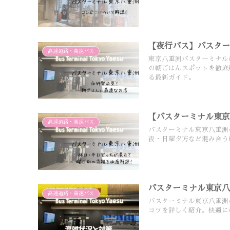
【夜行バス】バスタ
高速道路・高速バス
東京八重洲バスターミナル
の朝ごはんスポットを徹底
る最新ガイド。
【バスターミナル東
高速道路・高速バス
バスターミナル東京八重洲
夜・日曜夕方など混み合う
バスターミナル東京
高速道路・高速バス
バスターミナル東京八重洲
コツを詳しく紹介。快適に