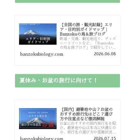
【全国の旅・観光記録】エリ
ア・目的別ガイドマップ｜
Banzokuの鳥＆旅ブログ
鉄道・交通、観光地巡り、ディズ
ニーリゾートなど、「Banzoku
の鳥＆旅ブログ」で紹介している
全国の旅行・観光記録をエリアや
2026.06.08
banzokubiology.com
目的別に整理しました。あなたが
行きたい場所の情報を、このガイ
ドマップからスムーズに見つけて
いただけます。
夏休み・お盆の旅行に向けて！
【国内】避暑地や山？お盆の
おすすめ旅行先はどこ？選び
方や注意点など徹底解説
お盆におすすめの国内旅行先を紹
介。避暑地や山は本当に快適なの
か、旅行先の選び方や混雑状況、
注意点、比較的混雑を避けやすい
2026.07.15
banzokubiology.com