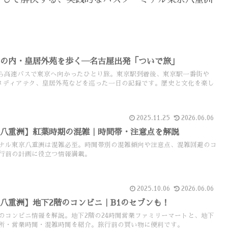
丸の内・皇居外苑を歩く―名古屋出発「ついで旅」
屋から高速バスで東京へ向かったひとり旅。東京駅到着後、東京駅一番街や
ーメディアテク、皇居外苑などを巡った一日の記録です。歴史と文化を楽し
2025.11.25
2026.06.06
京八重洲】紅葉時期の混雑｜時間帯・注意点を解説
ナル東京八重洲は混雑必至。時間帯別の混雑傾向や注意点、混雑回避のコ
行前の計画に役立つ情報満載。
2025.10.06
2026.06.06
八重洲】地下2階のコンビニ｜B1のセブンも！
のコンビニ情報を解説。地下2階の24時間営業ファミリーマートと、地下
場所・営業時間・混雑時間を紹介。旅行前の買い物に便利です。