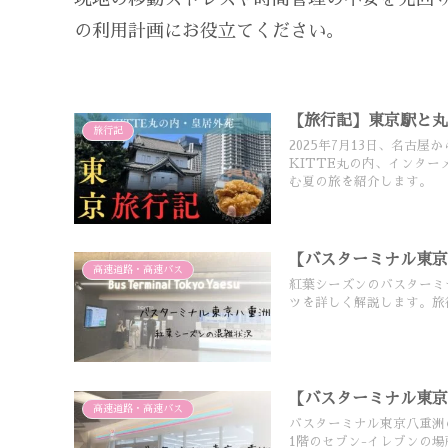
の利用計画にお役立てください。
【旅行記】東京駅と
旅行記
2025年7月13日、名古
KITTE丸の内、インタ
む夏の旅を紹介します。
【バスターミナル東
高速道路・高速バス
紅葉シーズンのバスターミ
ツを詳しく解説します。旅
【バスターミナル東京
高速道路・高速バス
バスターミナル東京八重洲
1階のセブン-イレブンの