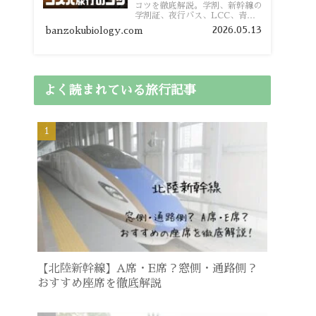
コツを徹底解説。学割、新幹線の
学割証、夜行バス、LCC、青春
18きっぷ、レンタカー割り勘な
2026.05.13
banzokubiology.com
ど、学生向けの節約旅行術を詳し
く紹介します。
よく読まれている旅行記事
【北陸新幹線】A席・E席？窓側・通路側？
おすすめ座席を徹底解説