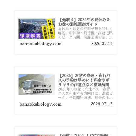
【先取り】2026年の夏休み＆
お盆の混雑回避ガイド
夏休み・お盆の混雑予想を詳しく
解説。新幹線・飛行機・高速道路
のピーク時間、渋滞回避方法、混
雑しやすい観光地、交通手段別の
2026.05.13
banzokubiology.com
特徴まで旅行者向けに分かりやす
く紹介します。
【2026】お盆の高速・夜行バ
スの予約は早めに！料金やギ
リギリの注意点など徹底解説
2026年のお盆に高速バス・夜行
バスを利用する方向けに、混雑ピ
ーク、予約開始時期、料金の仕組
み、キャンセル待ちのコツ、直前
2026.07.15
banzokubiology.com
予約の注意点まで詳しく解説しま
す。
【失敗しない】 LCCで後悔し