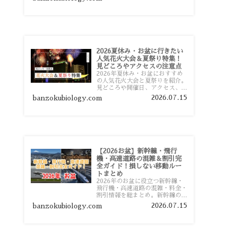
おすすめスポットまで旅行前に役
立つ情報を詳しく解説します。
2026夏休み・お盆に行きたい
人気花火大会＆夏祭り特集！
見どころやアクセスの注意点
2026年夏休み・お盆におすすめ
の人気花火大会と夏祭りを紹介。
見どころや開催日、アクセス、混
雑対策、旅行前に知っておきたい
2026.07.15
banzokubiology.com
注意点をわかりやすく解説しま
す。
【2026お盆】新幹線・飛行
機・高速道路の混雑＆割引完
全ガイド！損しない移動ルー
トまとめ
2026年のお盆に役立つ新幹線・
飛行機・高速道路の混雑・料金・
割引情報を総まとめ。新幹線の予
約や最繁忙期料金、飛行機を安く
2026.07.15
banzokubiology.com
予約するコツ、高速道路の休日割
引・深夜割引まで、損しない移動
方法を分かりやすく解説します。