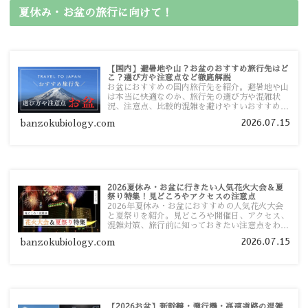
夏休み・お盆の旅行に向けて！
【国内】避暑地や山？お盆のおすすめ旅行先はど
こ？選び方や注意点など徹底解説
お盆におすすめの国内旅行先を紹介。避暑地や山
は本当に快適なのか、旅行先の選び方や混雑状
況、注意点、比較的混雑を避けやすいおすすめス
ポットまで旅行前に役立つ情報を詳しく解説しま
2026.07.15
banzokubiology.com
す。
2026夏休み・お盆に行きたい人気花火大会＆夏
祭り特集！見どころやアクセスの注意点
2026年夏休み・お盆におすすめの人気花火大会
と夏祭りを紹介。見どころや開催日、アクセス、
混雑対策、旅行前に知っておきたい注意点をわか
りやすく解説します。
2026.07.15
banzokubiology.com
【2026お盆】新幹線・飛行機・高速道路の混雑