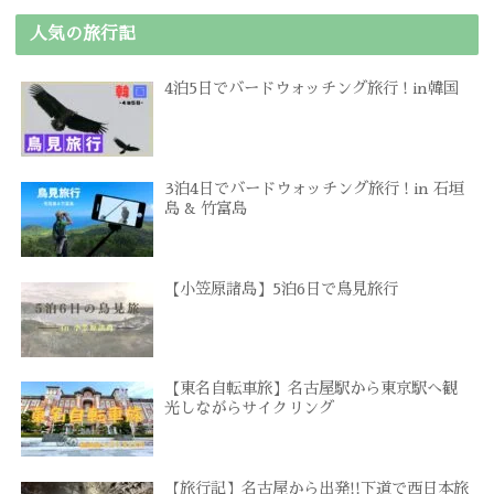
人気の旅行記
4泊5日でバードウォッチング旅行 ! in韓国
3泊4日でバードウォッチング旅行 ! in 石垣
島 & 竹富島
【小笠原諸島】5泊6日で鳥見旅行
【東名自転車旅】名古屋駅から東京駅へ観
光しながらサイクリング
【旅行記】名古屋から出発!!下道で西日本旅