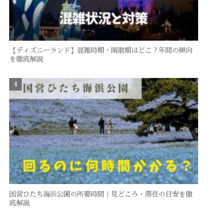
【ディズニーランド】混雑時期・閑散期はどこ？年間の傾向
を徹底解説
国営ひたち海浜公園の所要時間｜見どころ・滞在の目安を徹
底解説