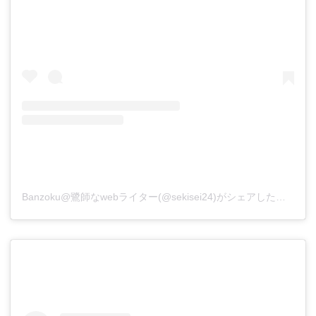
Banzoku@鷺師なwebライター(@sekisei24)がシェアした投稿