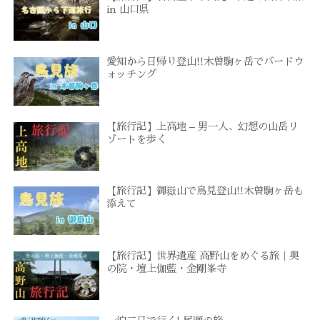
in 山口県
愛知から日帰り登山!!木曽駒ヶ岳でバードウ
ォッチング
【旅行記】上高地 – 男一人、幻想の山岳リ
ゾートを歩く
【旅行記】御嶽山で鳥見登山!!木曽駒ヶ岳も
添えて
【旅行記】世界遺産 高野山をめぐる旅｜奥
の院・壇上伽藍・金剛峯寺