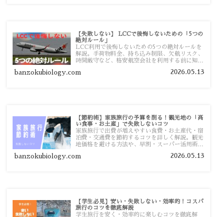
【失敗しない】 LCCで後悔しないための「5つの
絶対ルール」
LCC利用で後悔しないための5つの絶対ルールを
解説。手荷物料金、持ち込み制限、欠航リスク、
時間厳守など、格安航空会社を利用する前に知っ
ておきたい注意点を旅行者向けに詳しく紹介しま
2026.05.13
banzokubiology.com
す。
【節約術】家族旅行の予算を削る！観光地の「高
い食事・お土産」で失敗しないコツ
家族旅行で出費が増えやすい食費・お土産代・宿
泊費・交通費を節約するコツを詳しく解説。観光
地価格を避ける方法や、早割・スーパー活用術、
予算管理のポイントを紹介します。
2026.05.13
banzokubiology.com
【学生必見】安い・失敗しない・効率的！コスパ
旅行のコツを徹底解説
学生旅行を安く・効率的に楽しむコツを徹底解