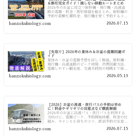
＆割引完全ガイド！損しない移動ルートまとめ
2026年のお盆に役立つ新幹線・飛行機・高速道
路の混雑・料金・割引情報を総まとめ。新幹線の
予約や最繁忙期料金、飛行機を安く予約するコ
ツ、高速道路の休日割引・深夜割引まで、損しな
2026.07.15
banzokubiology.com
い移動方法を分かりやすく解説します。
【先取り】2026年の夏休み＆お盆の混雑回避ガ
イド
夏休み・お盆の混雑予想を詳しく解説。新幹線・
飛行機・高速道路のピーク時間、渋滞回避方法、
混雑しやすい観光地、交通手段別の特徴まで旅行
者向けに分かりやすく紹介します。
2026.05.13
banzokubiology.com
【2026】お盆の高速・夜行バスの予約は早め
に！料金やギリギリの注意点など徹底解説
2026年のお盆に高速バス・夜行バスを利用する
方向けに、混雑ピーク、予約開始時期、料金の仕
組み、キャンセル待ちのコツ、直前予約の注意点
まで詳しく解説します。
2026.07.15
banzokubiology.com