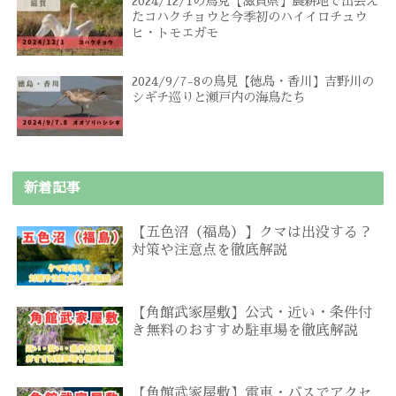
2024/12/1の鳥見【滋賀県】農耕地で出会え
たコハクチョウと今季初のハイイロチュウ
ヒ・トモエガモ
2024/9/7-8の鳥見【徳島・香川】吉野川の
シギチ巡りと瀬戸内の海鳥たち
新着記事
【五色沼（福島）】クマは出没する？
対策や注意点を徹底解説
【角館武家屋敷】公式・近い・条件付
き無料のおすすめ駐車場を徹底解説
【角館武家屋敷】電車・バスでアクセ