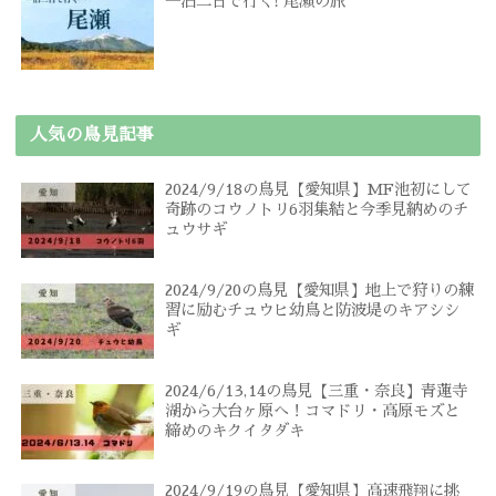
一泊二日で行く! 尾瀬の旅
人気の鳥見記事
2024/9/18の鳥見【愛知県】MF池初にして
奇跡のコウノトリ6羽集結と今季見納めのチ
ュウサギ
2024/9/20の鳥見【愛知県】地上で狩りの練
習に励むチュウヒ幼鳥と防波堤のキアシシ
ギ
2024/6/13,14の鳥見【三重・奈良】青蓮寺
湖から大台ヶ原へ！コマドリ・高原モズと
締めのキクイタダキ
2024/9/19の鳥見【愛知県】高速飛翔に挑