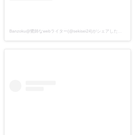
Banzoku@鷺師なwebライター(@sekisei24)がシェアした投稿