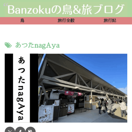
鳥
旅行全般
旅行記
あつたnagAya