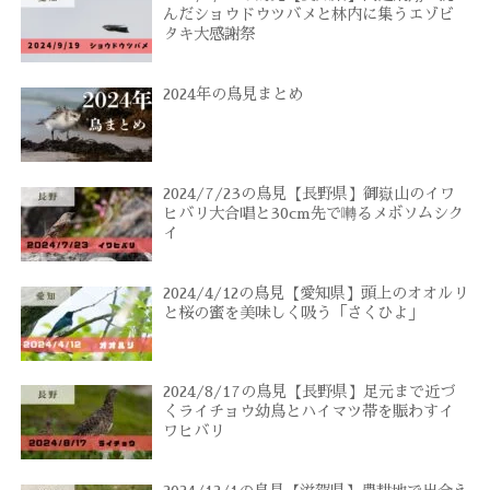
んだショウドウツバメと林内に集うエゾビ
タキ大感謝祭
2024年の鳥見まとめ
2024/7/23の鳥見【長野県】御嶽山のイワ
ヒバリ大合唱と30cm先で囀るメボソムシク
イ
2024/4/12の鳥見【愛知県】頭上のオオルリ
と桜の蜜を美味しく吸う「さくひよ」
2024/8/17の鳥見【長野県】足元まで近づ
くライチョウ幼鳥とハイマツ帯を賑わすイ
ワヒバリ