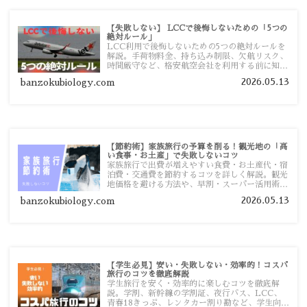
【失敗しない】 LCCで後悔しないための「5つの
絶対ルール」
LCC利用で後悔しないための5つの絶対ルールを
解説。手荷物料金、持ち込み制限、欠航リスク、
時間厳守など、格安航空会社を利用する前に知っ
ておきたい注意点を旅行者向けに詳しく紹介しま
2026.05.13
banzokubiology.com
す。
【節約術】家族旅行の予算を削る！観光地の「高
い食事・お土産」で失敗しないコツ
家族旅行で出費が増えやすい食費・お土産代・宿
泊費・交通費を節約するコツを詳しく解説。観光
地価格を避ける方法や、早割・スーパー活用術、
予算管理のポイントを紹介します。
2026.05.13
banzokubiology.com
【学生必見】安い・失敗しない・効率的！コスパ
旅行のコツを徹底解説
学生旅行を安く・効率的に楽しむコツを徹底解
説。学割、新幹線の学割証、夜行バス、LCC、
青春18きっぷ、レンタカー割り勘など、学生向け