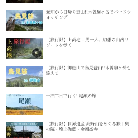
愛知から日帰り登山!!木曽駒ヶ岳でバードウ
ォッチング
【旅行記】上高地 – 男一人、幻想の山岳リ
ゾートを歩く
【旅行記】御嶽山で鳥見登山!!木曽駒ヶ岳も
添えて
一泊二日で行く! 尾瀬の旅
【旅行記】世界遺産 高野山をめぐる旅｜奥
の院・壇上伽藍・金剛峯寺