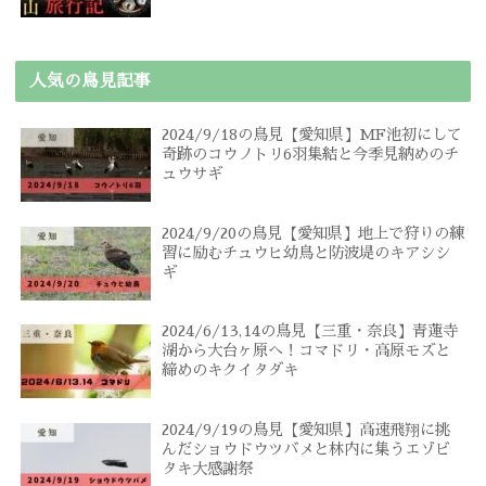
人気の鳥見記事
2024/9/18の鳥見【愛知県】MF池初にして
奇跡のコウノトリ6羽集結と今季見納めのチ
ュウサギ
2024/9/20の鳥見【愛知県】地上で狩りの練
習に励むチュウヒ幼鳥と防波堤のキアシシ
ギ
2024/6/13,14の鳥見【三重・奈良】青蓮寺
湖から大台ヶ原へ！コマドリ・高原モズと
締めのキクイタダキ
2024/9/19の鳥見【愛知県】高速飛翔に挑
んだショウドウツバメと林内に集うエゾビ
タキ大感謝祭