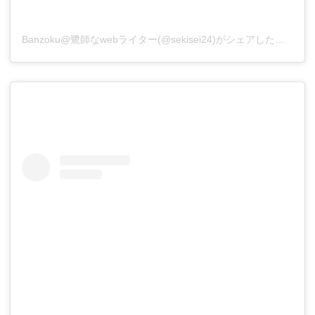
Banzoku@鷺師なwebライター(@sekisei24)がシェアした投稿