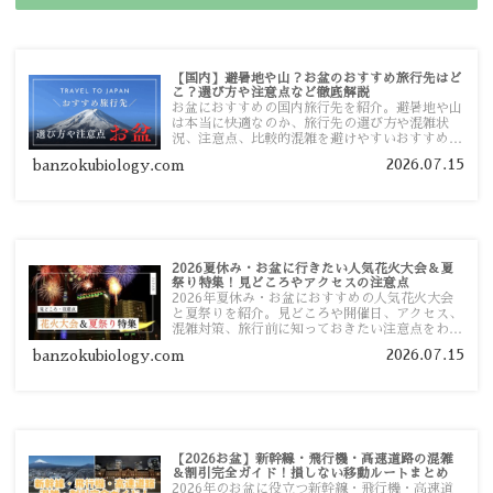
【国内】避暑地や山？お盆のおすすめ旅行先はど
こ？選び方や注意点など徹底解説
お盆におすすめの国内旅行先を紹介。避暑地や山
は本当に快適なのか、旅行先の選び方や混雑状
況、注意点、比較的混雑を避けやすいおすすめス
ポットまで旅行前に役立つ情報を詳しく解説しま
2026.07.15
banzokubiology.com
す。
2026夏休み・お盆に行きたい人気花火大会＆夏
祭り特集！見どころやアクセスの注意点
2026年夏休み・お盆におすすめの人気花火大会
と夏祭りを紹介。見どころや開催日、アクセス、
混雑対策、旅行前に知っておきたい注意点をわか
りやすく解説します。
2026.07.15
banzokubiology.com
【2026お盆】新幹線・飛行機・高速道路の混雑
＆割引完全ガイド！損しない移動ルートまとめ
2026年のお盆に役立つ新幹線・飛行機・高速道