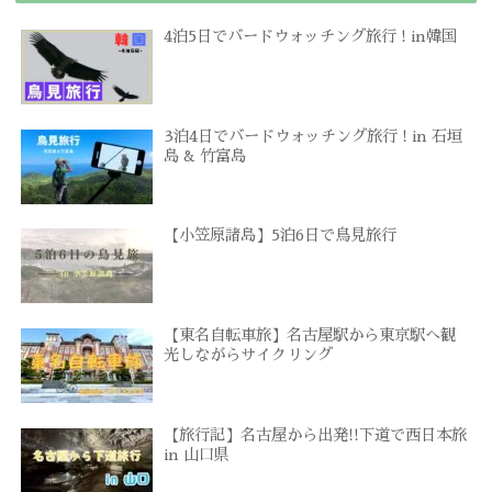
4泊5日でバードウォッチング旅行 ! in韓国
3泊4日でバードウォッチング旅行 ! in 石垣
島 & 竹富島
【小笠原諸島】5泊6日で鳥見旅行
【東名自転車旅】名古屋駅から東京駅へ観
光しながらサイクリング
【旅行記】名古屋から出発!!下道で西日本旅
in 山口県