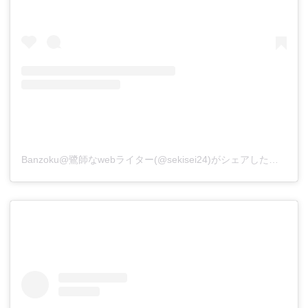
Banzoku@鷺師なwebライター(@sekisei24)がシェアした投稿