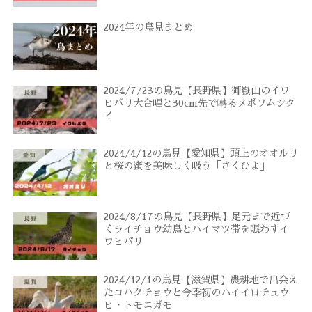
2024年の鳥見まとめ
2024/7/23の鳥見【長野県】御嶽山のイワ
ヒバリ大合唱と30cm先で囀るメボソムシク
イ
2024/4/12の鳥見【愛知県】頭上のオオルリ
と桜の蜜を美味しく吸う「さくひよ」
2024/8/17の鳥見【長野県】足元まで近づ
くライチョウ幼鳥とハイマツ帯を賑わすイ
ワヒバリ
2024/12/1の鳥見【滋賀県】農耕地で出会え
たコハクチョウと今季初のハイイロチュウ
ヒ・トモエガモ