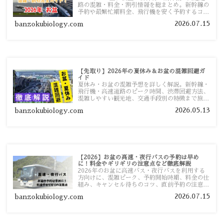
路の混雑・料金・割引情報を総まとめ。新幹線の
予約や最繁忙期料金、飛行機を安く予約するコ
ツ、高速道路の休日割引・深夜割引まで、損しな
2026.07.15
banzokubiology.com
い移動方法を分かりやすく解説します。
【先取り】2026年の夏休み＆お盆の混雑回避ガ
イド
夏休み・お盆の混雑予想を詳しく解説。新幹線・
飛行機・高速道路のピーク時間、渋滞回避方法、
混雑しやすい観光地、交通手段別の特徴まで旅行
者向けに分かりやすく紹介します。
2026.05.13
banzokubiology.com
【2026】お盆の高速・夜行バスの予約は早め
に！料金やギリギリの注意点など徹底解説
2026年のお盆に高速バス・夜行バスを利用する
方向けに、混雑ピーク、予約開始時期、料金の仕
組み、キャンセル待ちのコツ、直前予約の注意点
まで詳しく解説します。
2026.07.15
banzokubiology.com