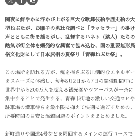
闇夜に鮮やかに浮かび上がる巨大な歌舞伎絵や歴史絵の大
型ねぶたが、お囃子の勇壮な調べと「ラッセラー」の掛け
声とともに街を揺るがし、乱舞するハネト（跳人）たちの
熱気が街全体を爆発的な興奮で包み込む、国の重要無形民
俗文化財にして日本屈指の夏祭り「青森ねぶた祭」。
この場所を訪れる方が、魂を揺さぶる圧倒的なエネルギー
をスムーズに体感し、毎年8月2日から7日の開催期間中に
世界中から200万人を超える観光客やツアーバスが一斉に
集中することで発生する、青森市街地の激しい交通マヒや
駐車場の満車待ちを最小限に抑えて快適に過ごすための、
所要時間の目安と混雑回避のポイントをまとめました。
新町通りや国道4号などを周回するメインの運行コースで