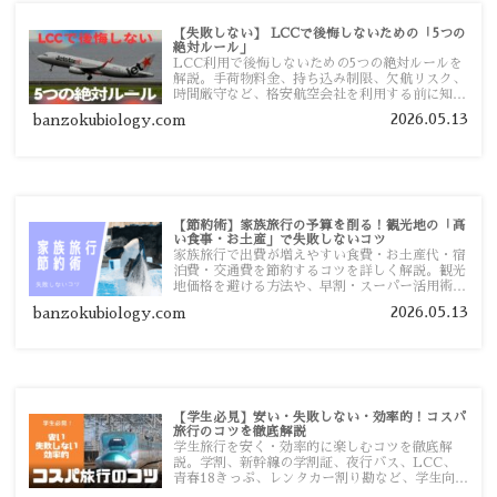
【失敗しない】 LCCで後悔しないための「5つの
絶対ルール」
LCC利用で後悔しないための5つの絶対ルールを
解説。手荷物料金、持ち込み制限、欠航リスク、
時間厳守など、格安航空会社を利用する前に知っ
ておきたい注意点を旅行者向けに詳しく紹介しま
2026.05.13
banzokubiology.com
す。
【節約術】家族旅行の予算を削る！観光地の「高
い食事・お土産」で失敗しないコツ
家族旅行で出費が増えやすい食費・お土産代・宿
泊費・交通費を節約するコツを詳しく解説。観光
地価格を避ける方法や、早割・スーパー活用術、
予算管理のポイントを紹介します。
2026.05.13
banzokubiology.com
【学生必見】安い・失敗しない・効率的！コスパ
旅行のコツを徹底解説
学生旅行を安く・効率的に楽しむコツを徹底解
説。学割、新幹線の学割証、夜行バス、LCC、
青春18きっぷ、レンタカー割り勘など、学生向け
の節約旅行術を詳しく紹介します。