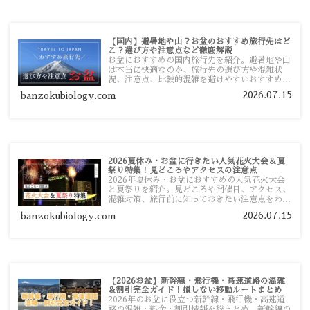
【国内】避暑地や山？お盆のおすすめ旅行先はど
こ？選び方や注意点など徹底解説
お盆におすすめの国内旅行先を紹介。避暑地や山
は本当に快適なのか、旅行先の選び方や混雑状
況、注意点、比較的混雑を避けやすいおすすめス
ポットまで旅行前に役立つ情報を詳しく解説しま
2026.07.15
banzokubiology.com
す。
2026夏休み・お盆に行きたい人気花火大会＆夏
祭り特集！見どころやアクセスの注意点
2026年夏休み・お盆におすすめの人気花火大会
と夏祭りを紹介。見どころや開催日、アクセス、
混雑対策、旅行前に知っておきたい注意点をわか
りやすく解説します。
2026.07.15
banzokubiology.com
【2026お盆】新幹線・飛行機・高速道路の混雑
＆割引完全ガイド！損しない移動ルートまとめ
2026年のお盆に役立つ新幹線・飛行機・高速道
路の混雑・料金・割引情報を総まとめ。新幹線の