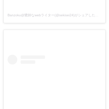
Banzoku@鷺師なwebライター(@sekisei24)がシェアした投稿