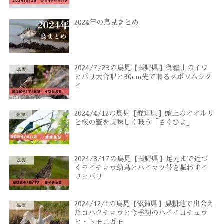
2024年の鳥見まとめ
2024/7/23の鳥見【長野県】御嶽山のイワ
ヒバリ大合唱と30cm先で囀るメボソムシク
イ
2024/4/12の鳥見【愛知県】頭上のオオルリ
と桜の蜜を美味しく吸う「さくひよ」
2024/8/17の鳥見【長野県】足元まで近づ
くライチョウ幼鳥とハイマツ帯を賑わすイ
ワヒバリ
2024/12/1の鳥見【滋賀県】農耕地で出会え
たコハクチョウと今季初のハイイロチュウ
ヒ・トモエガモ