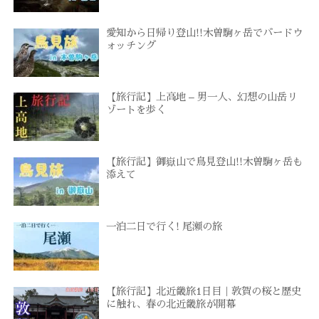
愛知から日帰り登山!!木曽駒ヶ岳でバードウ
ォッチング
【旅行記】上高地 – 男一人、幻想の山岳リ
ゾートを歩く
【旅行記】御嶽山で鳥見登山!!木曽駒ヶ岳も
添えて
一泊二日で行く! 尾瀬の旅
【旅行記】北近畿旅1日目｜敦賀の桜と歴史
に触れ、春の北近畿旅が開幕