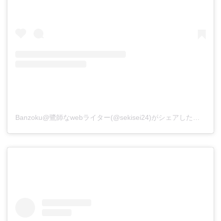
Banzoku@鷺師なwebライター(@sekisei24)がシェアした投稿