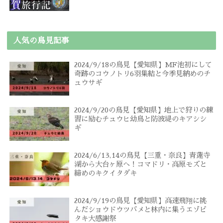
人気の鳥見記事
2024/9/18の鳥見【愛知県】MF池初にして
奇跡のコウノトリ6羽集結と今季見納めのチ
ュウサギ
2024/9/20の鳥見【愛知県】地上で狩りの練
習に励むチュウヒ幼鳥と防波堤のキアシシ
ギ
2024/6/13,14の鳥見【三重・奈良】青蓮寺
湖から大台ヶ原へ！コマドリ・高原モズと
締めのキクイタダキ
2024/9/19の鳥見【愛知県】高速飛翔に挑
んだショウドウツバメと林内に集うエゾビ
タキ大感謝祭