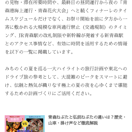
の見物・滞在所要時間や、最終日の昼間運行から夜の「青
森港海上運行・青森花火大会」へと続くフィナーレのタイ
ムスケジュールだけでなく、お祭り開始を前に夕方から一
斉に敷かれる大規模な車両通行禁止（交通規制）のタイミ
ング、JR青森駅の改札制限や新幹線が発着する新青森駅
とのアクセス事情など、有効に時間を活用するための情報
を以下の一覧に掲載しています。
みちのくの夏を巡る一大ハイライトの旅行計画や東北への
ドライブ旅の参考として、大混雑のピークをスマートに避
け、伝統と熱気が織りなす極上の夏の夜を心ゆくまで堪能
するための計画づくりにご活用ください。
青森ねぶたと弘前ねぷたの違いは？歴史・
青森県
山車・掛け声など徹底解説