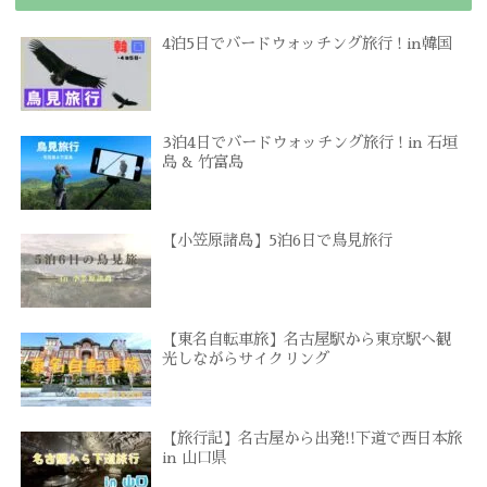
4泊5日でバードウォッチング旅行 ! in韓国
3泊4日でバードウォッチング旅行 ! in 石垣
島 & 竹富島
【小笠原諸島】5泊6日で鳥見旅行
【東名自転車旅】名古屋駅から東京駅へ観
光しながらサイクリング
【旅行記】名古屋から出発!!下道で西日本旅
in 山口県