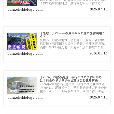
予約や最繁忙期料金、飛行機を安く予約するコ
ツ、高速道路の休日割引・深夜割引まで、損しな
2026.07.15
banzokubiology.com
い移動方法を分かりやすく解説します。
【先取り】2026年の夏休み＆お盆の混雑回避ガ
イド
夏休み・お盆の混雑予想を詳しく解説。新幹線・
飛行機・高速道路のピーク時間、渋滞回避方法、
混雑しやすい観光地、交通手段別の特徴まで旅行
者向けに分かりやすく紹介します。
2026.05.13
banzokubiology.com
【2026】お盆の高速・夜行バスの予約は早め
に！料金やギリギリの注意点など徹底解説
2026年のお盆に高速バス・夜行バスを利用する
方向けに、混雑ピーク、予約開始時期、料金の仕
組み、キャンセル待ちのコツ、直前予約の注意点
まで詳しく解説します。
2026.07.15
banzokubiology.com