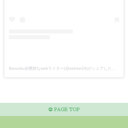
Banzoku@鷺師なwebライター(@sekisei24)がシェアした投稿
PAGE TOP