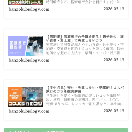
時間厳守など、格安航空会社を利用する前に知っ
ておきたい注意点を旅行者向けに詳しく紹介しま
2026.05.13
banzokubiology.com
す。
【節約術】家族旅行の予算を削る！観光地の「高
い食事・お土産」で失敗しないコツ
家族旅行で出費が増えやすい食費・お土産代・宿
泊費・交通費を節約するコツを詳しく解説。観光
地価格を避ける方法や、早割・スーパー活用術、
予算管理のポイントを紹介します。
2026.05.13
banzokubiology.com
【学生必見】安い・失敗しない・効率的！コスパ
旅行のコツを徹底解説
学生旅行を安く・効率的に楽しむコツを徹底解
説。学割、新幹線の学割証、夜行バス、LCC、
青春18きっぷ、レンタカー割り勘など、学生向け
の節約旅行術を詳しく紹介します。
2026.05.13
banzokubiology.com