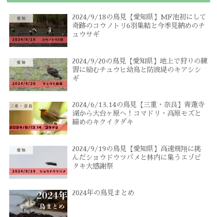
2024/9/18の鳥見【愛知県】MF池初にして
奇跡のコウノトリ6羽集結と今季見納めのチ
ュウサギ
2024/9/20の鳥見【愛知県】地上で狩りの練
習に励むチュウヒ幼鳥と防波堤のキアシシ
ギ
2024/6/13,14の鳥見【三重・奈良】青蓮寺
湖から大台ヶ原へ！コマドリ・高原モズと
締めのキクイタダキ
2024/9/19の鳥見【愛知県】高速飛翔に挑
んだショウドウツバメと林内に集うエゾビ
タキ大感謝祭
2024年の鳥見まとめ