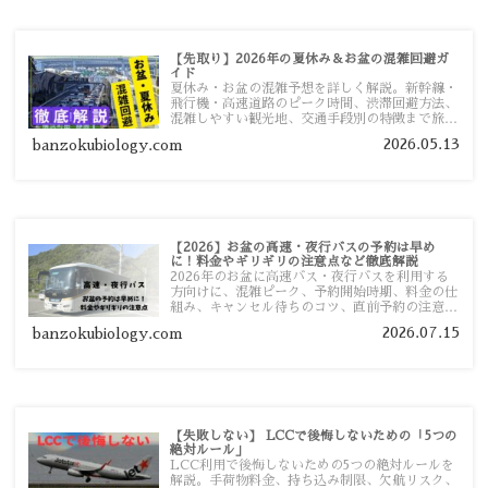
【先取り】2026年の夏休み＆お盆の混雑回避ガ
イド
夏休み・お盆の混雑予想を詳しく解説。新幹線・
飛行機・高速道路のピーク時間、渋滞回避方法、
混雑しやすい観光地、交通手段別の特徴まで旅行
者向けに分かりやすく紹介します。
2026.05.13
banzokubiology.com
【2026】お盆の高速・夜行バスの予約は早め
に！料金やギリギリの注意点など徹底解説
2026年のお盆に高速バス・夜行バスを利用する
方向けに、混雑ピーク、予約開始時期、料金の仕
組み、キャンセル待ちのコツ、直前予約の注意点
まで詳しく解説します。
2026.07.15
banzokubiology.com
【失敗しない】 LCCで後悔しないための「5つの
絶対ルール」
LCC利用で後悔しないための5つの絶対ルールを
解説。手荷物料金、持ち込み制限、欠航リスク、