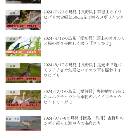
2024/7/23の鳥見【長野県】御嶽山のイワ
ヒバリ大合唱と30cm先で囀るメボソムシク
イ
2024/4/12の鳥見【愛知県】頭上のオオルリ
と桜の蜜を美味しく吸う「さくひよ」
2024/8/17の鳥見【長野県】足元まで近づ
くライチョウ幼鳥とハイマツ帯を賑わすイ
ワヒバリ
2024/12/1の鳥見【滋賀県】農耕地で出会え
たコハクチョウと今季初のハイイロチュウ
ヒ・トモエガモ
2024/9/7-8の鳥見【徳島・香川】吉野川の
シギチ巡りと瀬戸内の海鳥たち