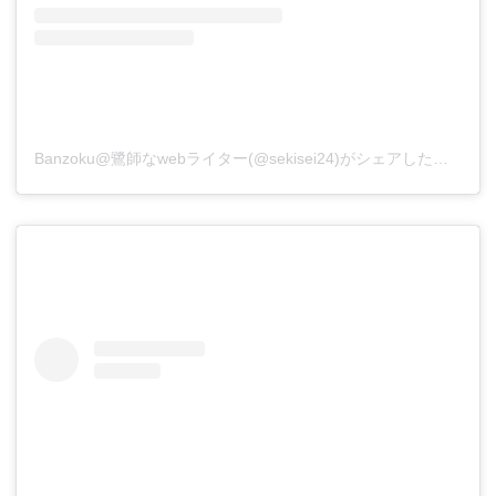
Banzoku@鷺師なwebライター(@sekisei24)がシェアした投稿