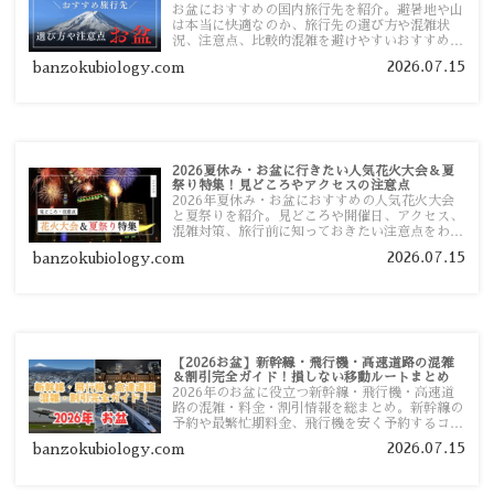
お盆におすすめの国内旅行先を紹介。避暑地や山
は本当に快適なのか、旅行先の選び方や混雑状
況、注意点、比較的混雑を避けやすいおすすめス
ポットまで旅行前に役立つ情報を詳しく解説しま
2026.07.15
banzokubiology.com
す。
2026夏休み・お盆に行きたい人気花火大会＆夏
祭り特集！見どころやアクセスの注意点
2026年夏休み・お盆におすすめの人気花火大会
と夏祭りを紹介。見どころや開催日、アクセス、
混雑対策、旅行前に知っておきたい注意点をわか
りやすく解説します。
2026.07.15
banzokubiology.com
【2026お盆】新幹線・飛行機・高速道路の混雑
＆割引完全ガイド！損しない移動ルートまとめ
2026年のお盆に役立つ新幹線・飛行機・高速道
路の混雑・料金・割引情報を総まとめ。新幹線の
予約や最繁忙期料金、飛行機を安く予約するコ
ツ、高速道路の休日割引・深夜割引まで、損しな
2026.07.15
banzokubiology.com
い移動方法を分かりやすく解説します。