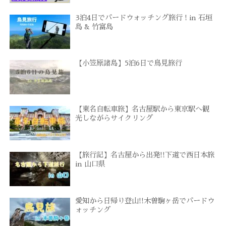
3泊4日でバードウォッチング旅行 ! in 石垣
島 & 竹富島
【小笠原諸島】5泊6日で鳥見旅行
【東名自転車旅】名古屋駅から東京駅へ観
光しながらサイクリング
【旅行記】名古屋から出発!!下道で西日本旅
in 山口県
愛知から日帰り登山!!木曽駒ヶ岳でバードウ
ォッチング