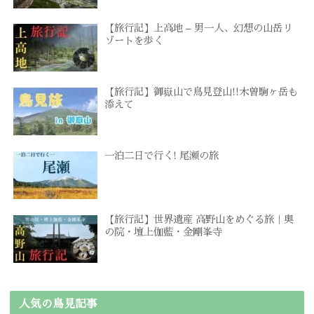
【旅行記】上高地 – 男一人、幻想の山岳リ
ゾートを歩く
【旅行記】御嶽山で鳥見登山!!木曽駒ヶ岳も
添えて
一泊二日で行く! 尾瀬の旅
【旅行記】世界遺産 高野山をめぐる旅｜奥
の院・壇上伽藍・金剛峯寺
人気の鳥見記事